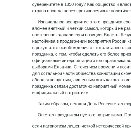
суверенитете в 1990 году? Как общество и влас
страна прошла через противоречивые политиче
— Изначальное восприятие этого праздника соо
вложен внятный и четкий смысл, который не ра
постепенно сдавали свои позиции. Власть, без
настойчива в продвижении восприятия России ка
в результате освобождения от тоталитарного со
праздника, с тем, чтобы сделать его более пр
официальные интерпретации этого праздника все
выборами Ельцина. С течением времени и позит
для остальной части общества коннотации окон
абсолютно пустым, лишенным хоть какого-то ис
праздника связан достаточно неприятный момент
и официальный патриотизм.
— Таким образом, сегодня День России стал ф
— Он стал праздником пустого патриотизма. Про
если патриотизм лишен четкой исторической при