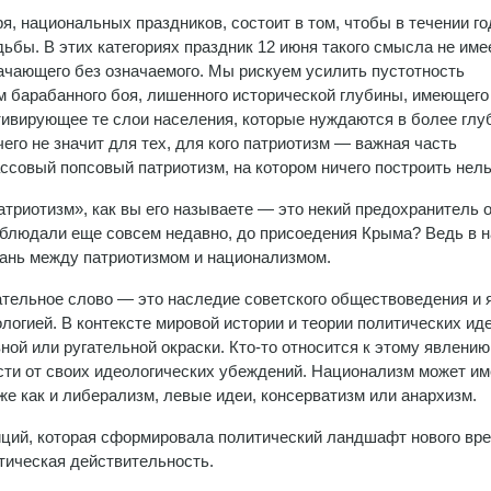
, национальных праздников, состоит в том, чтобы в течении го
бы. В этих категориях праздник 12 июня такого смысла не имее
начающего без означаемого. Мы рискуем усилить пустотность
зм барабанного боя, лишенного исторической глубины, имеющего
тивирующее те слои населения, которые нуждаются в более глу
его не значит для тех, для кого патриотизм — важная часть
ссовый попсовый патриотизм, на котором ничего построить нель
риотизм», как вы его называете — это некий предохранитель о
аблюдали еще совсем недавно, до присоедения Крыма? Ведь в 
рань между патриотизмом и национализмом.
тельное слово — это наследие советского обществоведения и 
логией. В контексте мировой истории и теории политических ид
ной или ругательной окраски. Кто-то относится к этому явлению
ости от своих идеологических убеждений. Национализм может им
е как и либерализм, левые идеи, консерватизм или анархизм.
иций, которая сформировала политический ландшафт нового вре
тическая действительность.