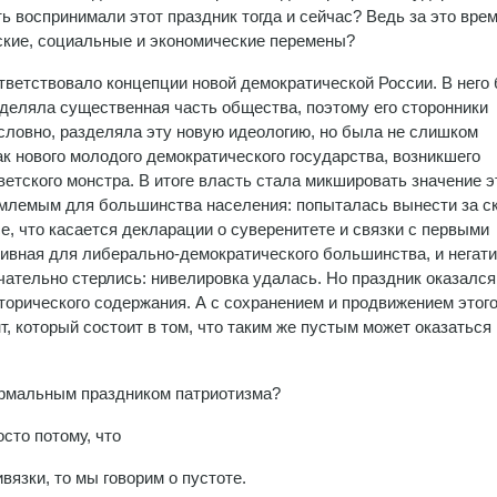
ть воспринимали этот праздник тогда и сейчас? Ведь за это вре
ские, социальные и экономические перемены?
тветствовало концепции новой демократической России. В него
зделяла существенная часть общества, поэтому его сторонники
условно, разделяла эту новую идеологию, но была не слишком
к нового молодого демократического государства, возникшего
ветского монстра. В итоге власть стала микшировать значение э
иемлемым для большинства населения: попыталась вынести за с
, что касается декларации о суверенитете и связки с первыми
ивная для либерально-демократического большинства, и негат
чательно стерлись: нивелировка удалась. Но праздник оказался
торического содержания. А с сохранением и продвижением этог
, который состоит в том, что таким же пустым может оказаться
ормальным праздником патриотизма?
сто потому, что
вязки, то мы говорим о пустоте.