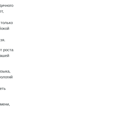
дичного
т,
 только
бокой
зя.
т роста
нашей
языка,
еологий
еть
мени,