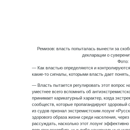
Ремизов: власть попыталась вынести за скоб
декларации о суверени
Фото:
— Как властью определяются и контролируются 
какие-то сигналы, которыми власть дает понять,
— Власть пытается регулировать этот вопрос н
уместнее всего вспомнить об антиэкстремистск
принимает карикатурный характер, когда экстр
сообществ, которые пропагандируют здоровый о
из судов признал экстремистским лозунг «Русск
здорового образа жизни среди населения, чере
рассуждать, насколько этот лозунг эффективно 
попытки оскорбить чьи-либо национальные чувс