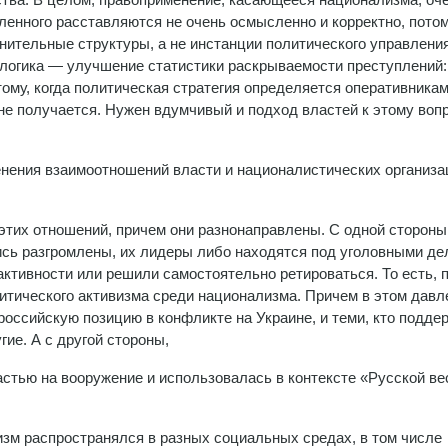
ленного расставляются не очень осмысленно и корректно, потом
нительные структуры, а не инстанции политического управлени
я логика — улучшение статистики раскрываемости преступлений:
этому, когда политическая стратегия определяется оперативника
 не получается. Нужен вдумчивый и подход властей к этому вопр
енения взаимоотношений власти и националистических организа
этих отношений, причем они разнонаправлены. С одной стороны
ись разгромлены, их лидеры либо находятся под уголовными де
тивности или решили самостоятельно ретироваться. То есть, 
итического активизма среди национализма. Причем в этом давл
российскую позицию в конфликте на Украине, и теми, кто подде
гие. А с другой стороны,
астью на вооружение и использовалась в контексте «Русской в
зм распространялся в разных социальных средах, в том числе