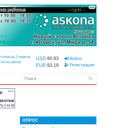
етском на 2 недели
USD
80.93
Войти
тти на завтра
Регистрация
EUR
93.19
ОПРОС