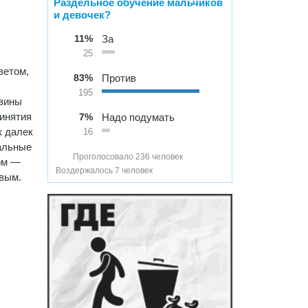
Раздельное обучение мальчиков
и девочек?
11%
За
25
ветом,
83%
Против
195
овины
ринятия
7%
Надо подумать
к далек
16
нальные
Проголосовало 236 человек
ом —
Воздержалось 7 человек
овым.