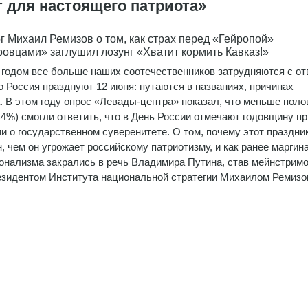
т для настоящего патриота»
г Михаил Ремизов о том, как страх перед «Гейропой»
ровцами» заглушил лозунг «Хватит кормить Кавказ!»
годом все больше наших соотечественников затрудняются с от
о Россия празднуют 12 июня: путаются в названиях, причинах
. В этом году опрос «Левады-центра» показал, что меньше пол
44%) смогли ответить, что в День России отмечают годовщину п
и о государственном суверенитете. О том, почему этот праздни
н, чем он угрожает российскому патриотизму, и как ранее марги
онализма закрались в речь Владимира Путина, став мейнстрим
резидентом Института национальной стратегии Михаилом Ремиз