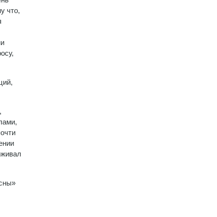
у что,
я
ми
осу,
ций,
,
лами,
почти
ении
рживал
есны»