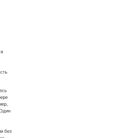
ся
Есть
есь
фере
мер,
 Один
ы
ми без
ень