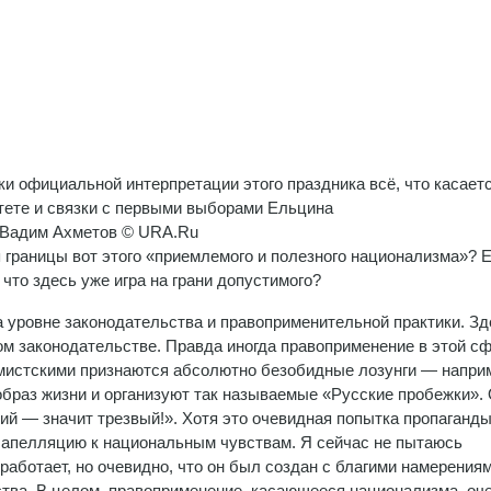
ки официальной интерпретации этого праздника всё, что касает
тете и связки с первыми выборами Ельцина
 Вадим Ахметов © URA.Ru
границы вот этого «приемлемого и полезного национализма»? 
 что здесь уже игра на грани допустимого?
а уровне законодательства и правоприменительной практики. Зд
ом законодательстве. Правда иногда правоприменение в этой с
емистскими признаются абсолютно безобидные лозунги — напри
браз жизни и организуют так называемые «Русские пробежки».
ий — значит трезвый!». Хотя это очевидная попытка пропаганд
з апелляцию к национальным чувствам. Я сейчас не пытаюсь
работает, но очевидно, что он был создан с благими намерения
тва. В целом, правоприменение, касающееся национализма, оч