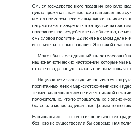
Смысл государственного праздничного календаря
цикла проживать важные вехи национальной судь
и стал примером некого симулякра: наличие оз
патриотизма, и закрепить этот пустой патриоти
поверхностное воздействие на общество, не мо
смысловой подпитке. 12 июня на самом деле нич
исторического самосознания. Это такой пластма
— Может быть, сегодняшний «пластмассовый пат
националистических настроений, которые мы н
стране всегда нащупывалась слишком тонкая г
— Национализм зачастую используется как руга
пропитанных левой марксистско-ленинской идео
термин «национализм» не имеет никакой негатив
положительно, кто-то отрицательно: в зависим
более или менее радикальные формы точно такж
Национализм — это одна из политических трад
без него не существовала бы современная поли