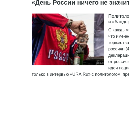
«День России ничего не значи
Политоло
и «банде
С каждым 
что именн
торжества
россиян (
деклараци
от россия
идеи наци
только в интервью «URA.Ru» c политологом, п