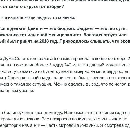
, от какого округа тот избран?
ется наша помощь людям, то конечно.
ся в деньги. Деньги — это бюджет. Бюджет — это, по сути,
насколько тот или иной муниципалитет благоденствует или
рый был принят на 2018 год. Приходилось слышать, что эко
е Дума Советского района 5 созыва провела в конце сентября 
од, и он составил более 3 мдрд 240 млн. На данный момент мы 
чно могу сказать, это будет сумма примерно на миллиард больш
джет Советского района дополнительно было привлечено около 
имерно такая же ситуация. Можно сделать вывод, что по испол
на одном уровне.
 больше, чем в прошлом году. Надеемся, что в течение года он
 кроме чиновников». Все прекрасно понимают, что мы живем не
 территории РФ, а РФ — часть мировой экономики. Я смотрела о