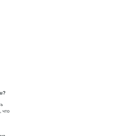
аш?
сь
, что
 на