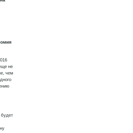
номия
2016
еще не
е, чем
одного
нению
 будет
дну