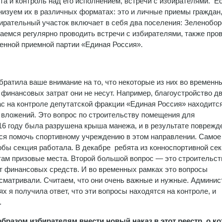
 и контроль над его исполнением, встречи с избирателями. Е
анизуем их в различных форматах: это и личные приемы граждан,
ирательный участок включает в себя два поселения: Зеленобор
раемся регулярно проводить встречи с избирателями, также про
енной приемной партии «Единая Россия».
братила ваше внимание на то, что некоторые из них во временн
 финансовых затрат они не несут. Например, благоустройство д
ас на контроле депутатской фракции «Единая Россия» находитс
вложений. Это вопрос по строительству помещения для
016 году была разрушена крыша манежа, и в результате повреж
ся помочь спортивному учреждению в этом направлении. Самое
обы секция работала. В декабре ребята из конноспортивной се
там призовые места. Второй большой вопрос — это строительст
ет финансовых средств. И во временных рамках это вопросы
сматривали. Считаем, что они очень важные и нужные. Админи
х я получила ответ, что эти вопросы находятся на контроле, и
.
образом избирателям внести новый наказ в этот реестр, о к