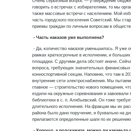
Очень серьезный вопрос — утверждение бюджета
говорить о встречах с избирателями, то мы орг
также массовые встречи с населением. Мой изб
часть городского поселения Советский. Мы ста
приемы граждан по личным вопросам в обществ
- Часть наказов уже выполнена?
- Да, количество наказов уменьшилось. Я уже о
рамках краткосрочные в исполнении, и больших
площадки. С другими дела обстоят иначе. Сейч
вопроса, требующих значительных финансовых 
конноспортивной секции. Напомню, что там в 2
внутренние сети электроснабжения. Мы пытаем
главное — строительство нового помещения, чт
ездили на окружные соревнования и завоевали 
библиотеки в с. п. Алябьевский. Он тоже требу
длительного исполнения. На фракции мы их рас
района было дано поручение, и буквально на дня
прилагаются определенные шаги по их решению
- Хорошо, а подскажите, можно ли каким-то 