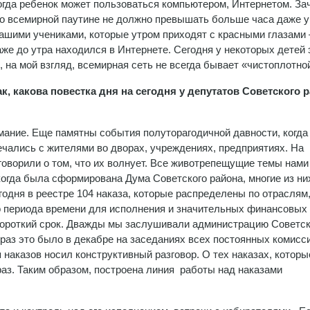
огда ребенок может пользоваться компьютером, Интернетом. За
по всемирной паутине не должно превышать больше часа даже у
ашими учениками, которые утром приходят с красными глазами
аже до утра находился в Интернете. Сегодня у некоторых детей 
, на мой взгляд, всемирная сеть не всегда бывает «чистоплотн
к, какова повестка дня на сегодня у депутатов Советского 
имание. Еще памятны события полуторагодичной давности, когд
ечались с жителями во дворах, учреждениях, предприятиях. На
говорили о том, что их волнует. Все животрепещущие темы нами
 когда была сформирована Дума Советского района, многие из ни
годня в реестре 104 наказа, которые распределены по отраслям,
о периода времени для исполнения и значительных финансовых 
 короткий срок. Дважды мы заслушивали администрацию Советск
 раз это было в декабре на заседаниях всех постоянных комисс
наказов носил конструктивный разговор. О тех наказах, которы
аз. Таким образом, построена линия работы над наказами