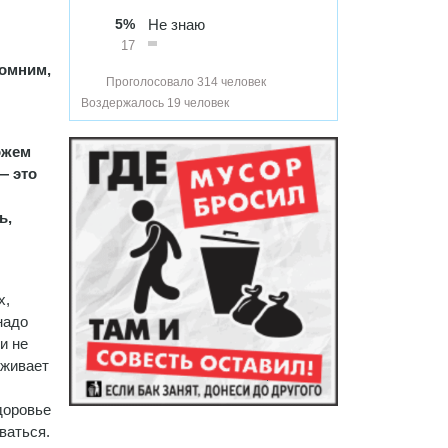
5%
Не знаю
17
омним,
Проголосовало 314 человек
Воздержалось 19 человек
ожем
— это
ь,
х,
надо
и не
аживает
доровье
ваться.