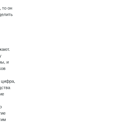
 то он
делить
жают.
у
ны, и
иков
 цифра,
дства
ие
о
гие
тим