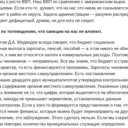
анец о росте ВВП. Наш ВВП по сравнению с американским вырос
ями. Если кто-то думает, что на нас это никак не сказывается,
ют в район из округа. Задача администрации — разумно распре
жет дефицитный, думаю, ни для кого не секрет.
 по телевидению, что санкции на нас не влияют.
 этом Д.А. Медведев всегда говорит, что бюджет социально
нная выплата зарплаты, пенсий, пособий — в этом никого не оби
, к ним же относятся налоги и коммунальные расходы. Поэтом
аты чиновников — неправильно. Все мы знаем, что бюджет и стра
 характер, то есть финансируются программы. Зарплаты чиновн
 органов местного самоуправления». Есть постановление
 наших двадцати двух муниципалитетов утверждена контрольная
а содержание органов местного самоуправления. Указанные сре
ть внимание на то, что цифра, которая выделяется на обеспечен
я, никогда не превышает нормативов, установленных данным
онтролем. Если у кого-то формируется представление о том, чт
ятся некие финансы, которые можно будет перенаправить на дру
ачению, это заблуждение. Этого сделать нельзя. Если мы сокра
раз повторю: количество муниципальных служащих определено