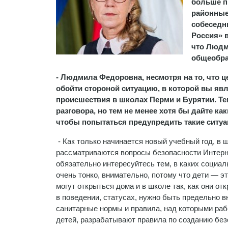
больше п
районные
собеседн
Россия» 
что Людм
общеобра
- Людмила Федоровна, несмотря на то, что 
обойти стороной ситуацию, в которой вы явл
происшествия в школах Перми и Бурятии. Те
разговора, но тем не менее хотя бы дайте ка
чтобы попытаться предупредить такие ситуа
- Как только начинается новый учебный год, в 
рассматриваются вопросы безопасности Интерне
обязательно интересуйтесь тем, в каких социал
очень тонко, внимательно, потому что дети — э
могут открыться дома и в школе так, как они о
в поведении, статусах, нужно быть предельно 
санитарные нормы и правила, над которыми ра
детей, разрабатывают правила по созданию без