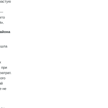
частую
 —
это
ой».
района
а шла
х
 при
затрат.
ого
ий
е не