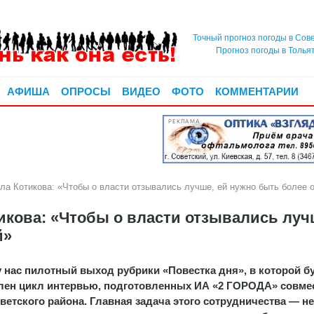
Точный прогноз погоды в Сов
Прогноз погоды в Толья
АФИША
ОПРОСЫ
ВИДЕО
ФОТО
КОММЕНТАРИИ
РЕКЛАМА
Котикова: «Чтобы о власти отзывались лучше, ей нужно быть более 
кова: «Чтобы о власти отзывались луч
й»
у нас пилотный выход рубрики «Повестка дня», в которой б
лен цикл интервью, подготовленных ИА «2 ГОРОДА» совме
ветского района. Главная задача этого сотрудничества — н