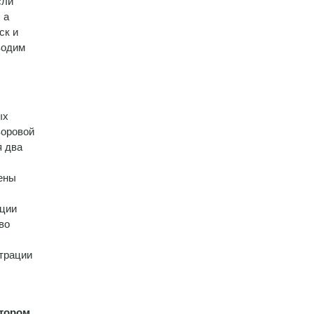
сли
 а
ск и
водим
ых
воровой
я два
дены
кции
во
страции
отором