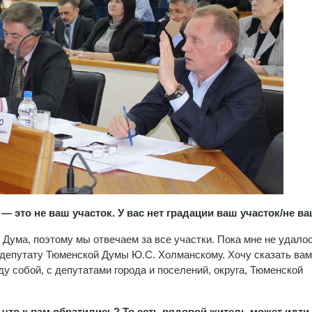
 это не ваш участок. У вас нет градации ваш участок/не в
Дума, поэтому мы отвечаем за все участки. Пока мне не удало
депутату Тюменской Думы Ю.С. Холманскому. Хочу сказать вам
 собой, с депутатами города и поселений, округа, Тюменской
 что к вам обратились? То есть рядовой житель может идти