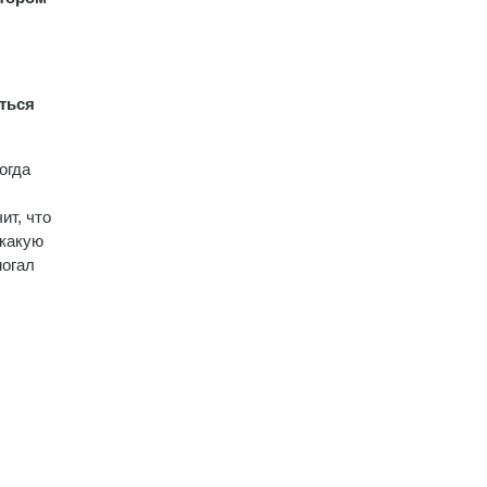
иться
огда
ит, что
 какую
могал