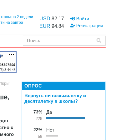
етском на 2 недели
USD
82.17
Войти
тти на завтра
Регистрация
EUR
94.84
открытой»
ОПРОС
Вернуть ли восьмилетку и
ше,
десятилетку в школы?
73%
Да
228
удет
стно с
22%
Нет
емного
69