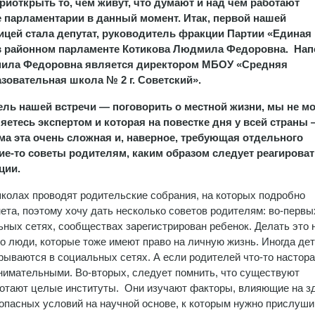
риоткрыть то, чем живут, что думают и над чем работают
 парламентарии в данный момент. Итак, первой нашей
ицей стала депутат, руководитель фракции Партии «Единая
в районном парламенте Котикова Людмила Федоровна. Нап
ила Федоровна является директором МБОУ «Средняя
зовательная школа № 2 г. Советский».
цель нашей встречи — поговорить о местной жизни, мы не м
яетесь экспертом и которая на повестке дня у всей страны 
ма эта очень сложная и, наверное, требующая отдельного
кие-то советы родителям, каким образом следует реагироват
ции.
школах проводят родительские собрания, на которых подробно
та, поэтому хочу дать несколько советов родителям: во-первы
ьных сетях, сообществах зарегистрирован ребенок. Делать это 
то люди, которые тоже имеют право на личную жизнь. Иногда дет
ткрываются в социальных сетях. А если родителей что-то настор
внимательными. Во-вторых, следует помнить, что существуют
ботают целые институты. Они изучают факторы, влияющие на з
опасных условий на научной основе, к которым нужно прислуши