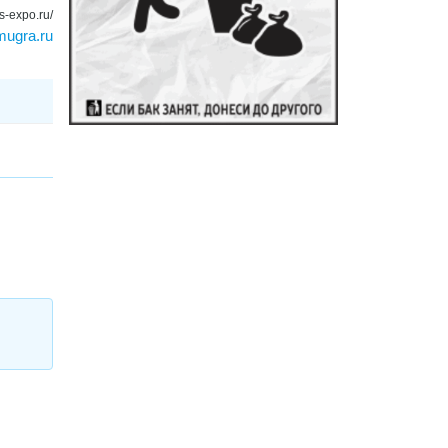
s-expo.ru/
mugra.ru