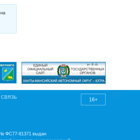
 на
 СВЯЗЬ
16+
А № ФС77-81371 выдан