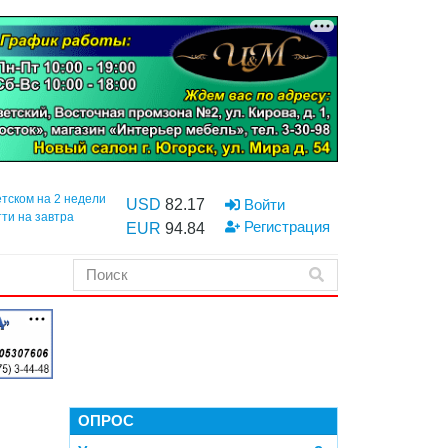
етском на 2 недели
USD
82.17
Войти
тти на завтра
Регистрация
EUR
94.84
ОПРОС