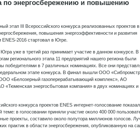
а по энергосбережению и повышению
ный этап III Всероссийского конкурса реализованных проектов в
нергосбережения, повышения энергоэффективности и развития
и ENES-2016 стартовал в Югре.
Югра уже в третий раз принимает участие в данном конкурсе. В
тогам регионального этапа 11 предприятий нашего региона были
ы победителями в 7 различных номинациях. Все они представл
федеральном этапе конкурса. В финал вышли ООО «Сибпромстр
 ООО «Белозерный газоперерабатывающий комплекс», АО
О «Тюменская энергосбытовая компания» в двух номинациях 
сийского конкурса проектов ENES интернет-голосование показа
й теме: в голосовании приняли участие около 400 000 пользоват
сные проекты, составило около полутора миллионов голосов. Л
ких практик в области энергосбережения, опубликованную на са