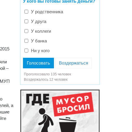
У кого вы готовы занять деньги?
У родственника
У друга
У коллеги
У банка
 2015
Ни у кого
яли
Голосовать
Воздержаться
ой –
Проголосовало 135 человек
Воздержалось 12 человек
и МУП
ло
елей, а
учшие
йте