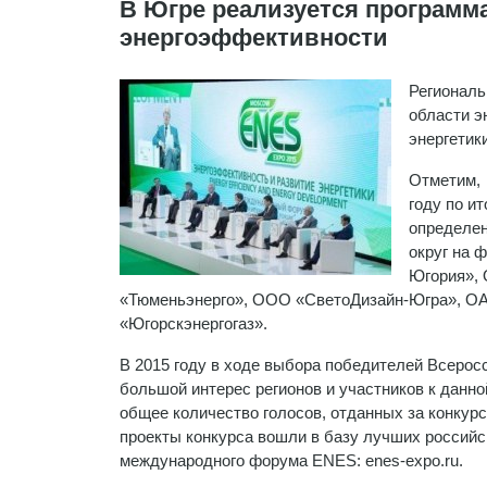
В Югре реализуется программ
энергоэффективности
Региональ
области э
энергетик
Отметим, 
году по и
определен
округ на 
Югория»,
«Тюменьэнерго», ООО «СветоДизайн-Югра», ОА
«Югорскэнергогаз».
В 2015 году в ходе выбора победителей Всерос
большой интерес регионов и участников к данно
общее количество голосов, отданных за конкур
проекты конкурса вошли в базу лучших российс
международного форума ENES: enes-expo.ru.