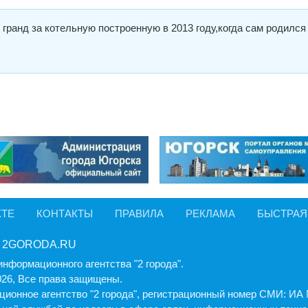
гранд за котельную построенную в 2013 году,когда сам родился
КТЕ
КОНТАКТЫ
ПРАВИЛА
РЕКЛАМА
БЫСТРАЯ
 2GORODA.RU
информационного агентства "2 города".
026, Все права защищены.
ионное агентство "2 города", регистрационный номер СМИ: И