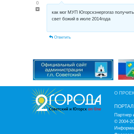
0
как мог МУП Югорскэнергогаз получить 
свет божий в июле 2014года
Ответить
О ПРОЕ
ПОРТАЛ
Партнер 
© 2004-2
Информац