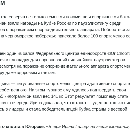
ом
тал северян не только темными ночами, но и спортивными бат
чан взяли награды на Кубке России по пауэрлифтингу среди
ов с поражением опорно-двигательного аппарата. Побороться за
на черноморское побережье приехало более 100 спортсменов со
ней один из залов Федерального центра единоборств «Юг Спорт
ся в площадку для соревнований сильнейших пауэрлифтеров
есмотря на поражение опорно-двигательного аппарата спортсме
ру даже здоровым атлетам.
ына — титулованные спортсмены Центра адаптивного спорта г
собственного. На этом турнире ему удалось подтвердить свои
 килограмм он взял вес 141 кг. Этот результат помог ему стать
свою очередь Ирина доказала, что штанга — удел не только с
ась в лидеры и стала победительницей Кубка страны в весовой
го спорта в Югорске:
«Вчера Ирина Галицына взяла «золото»,