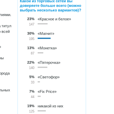
Какой из торговых сетей вы
доверяете больше всего (можно
выбрать несколько вариантов)?
алиями.
23%
«Красное и белое»
147
 титул
 всей
30%
«Магнит»
195
»
13%
«Монетка»
87
ны
22%
«Пятерочка»
140
орода
5%
«Светофор»
33
ильных
7%
«Fix Price»
44
19%
никакой из них
125