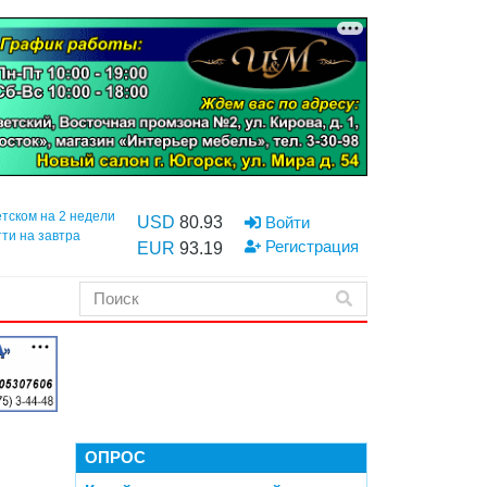
етском на 2 недели
USD
80.93
Войти
тти на завтра
Регистрация
EUR
93.19
ОПРОС