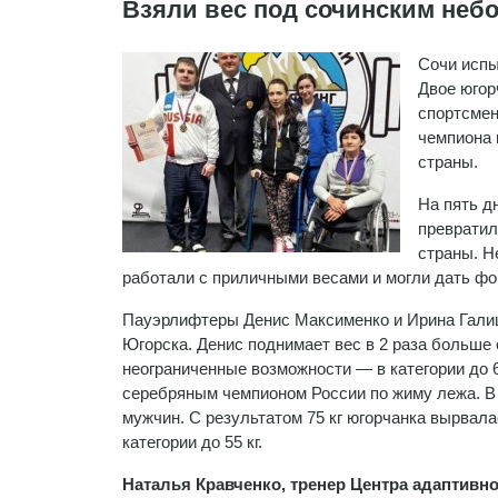
Взяли вес под сочинским неб
Сочи испы
Двое югор
спортсмен
чемпиона 
страны.
На пять д
превратил
страны. Н
работали с приличными весами и могли дать фо
Пауэрлифтеры Денис Максименко и Ирина Галиц
Югорска. Денис поднимает вес в 2 раза больше 
неограниченные возможности — в категории до 65
серебряным чемпионом России по жиму лежа. В 
мужчин. С результатом 75 кг югорчанка вырвал
категории до 55 кг.
Наталья Кравченко, тренер Центра адаптивно