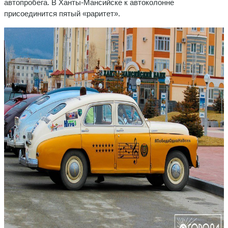
автопробега. В Ханты-Мансийске к автоколонне
присоединится пятый «раритет».