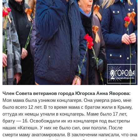
Член Совета ветеранов города Югорска Анна Яворова:
Моя мама была узником концлагеря. Она умерла рано, мне
было всего 12 лет. В то время мама с братом жили в Крыму,
оттуда их немцы угнали в концлагерь. Маме было 17 лет,
брату — 16. Освобождали их из концлагеря под выстрелы
наших «Катюш». У них не было сил, они ползли. После
смерти маму анатомировали. В заключении написали, что она