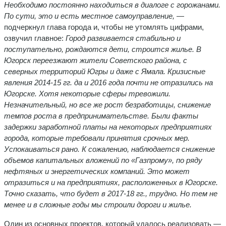
Необходимо постоянно находиться в диалоге с горожанами.
По сути, это и есть местное самоуправление,
—
подчеркнул глава города и, чтобы не утомлять цифрами,
озвучил главное:
Город развивается стабильно и
поступательно, рождаются дети, строится жилье. В
Югорск переезжают жители Советского района, с
северных территорий Югры и даже с Ямала. Кризисные
явления 2014-15 гг. да и 2016 года почти не отразились на
Югорске. Хотя некоторые сферы тревожили.
Незначительный, но все же рост безработицы, снижение
темпов роста в предпринимательстве. Были факты
задержки заработной платы на некоторых предприятиях
города, которые требовали принятия срочных мер.
Успокаиваться рано. К сожалению, наблюдается снижение
объемов капитальных вложений по «Газпрому», по ряду
нефтяных и энергетических компаний. Это может
отразиться и на предприятиях, расположенных в Югорске.
Точно сказать, что будет в 2017-18 гг., трудно. Но тем не
менее и в сложные годы мы строили дороги и жилье.
Один из основных проектов, который удалось реализовать —