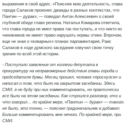
выражения в свой адрес. «Поясняя мою деятельность, глава
города Салахов произнес дважды в разных контекстах, что
Пантин — дурак», — поведал Антон Алексеевич о своей
глубокой обиде главе региона. Наталья Комарова ответила,
что глава города не имел права так поступать, и что никто из
чиновников не имеет право нарушать нормы этики. Впрочем,
еще не зная о «коварных» планах парламентария, Раис
Салахов в ходе думского заседания озвучил свою точку
зрения по всей этой истории.
- Поступило заявление от коллеги-депутата в
прокуратуру на неправомерные действия главы города и
председателя думы. Месяц прошел, человек «проснулся» и
написал о том, что было на закрытом заседании. Здесь
СМИ, я не буду при них комментировать, но практически
все были на этом заседании. Как строился разговор, кто и
что говорил… по крайне мере, «Пантин — дурак» — такого
не было, это точно,
— пояснил градоначальник и добавил:
Больше комментировать мне нечего. По крайней мере, при
СМИ.