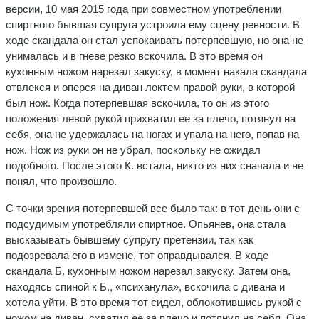
версии, 10 мая 2015 года при совместном употреблении
спиртного бывшая супруга устроила ему сцену ревности. В
ходе скандала он стал успокаивать потерпевшую, но она не
унималась и в гневе резко вскочила. В это время он
кухонным ножом нарезал закуску, в момент накала скандала
отвлекся и оперся на диван локтем правой руки, в которой
был нож. Когда потерпевшая вскочила, то он из этого
положения левой рукой прихватил ее за плечо, потянул на
себя, она не удержалась на ногах и упала на него, попав на
нож. Нож из руки он не убрал, поскольку не ожидал
подобного. После этого К. встала, никто из них сначала и не
понял, что произошло.
С точки зрения потерпевшей все было так: в тот день они с
подсудимым употребляли спиртное. Опьянев, она стала
высказывать бывшему супругу претензии, так как
подозревала его в измене, тот оправдывался. В ходе
скандала Б. кухонным ножом нарезал закуску. Затем она,
находясь спиной к Б., «психанула», вскочила с дивана и
хотела уйти. В это время тот сидел, облокотившись рукой с
ножом на диван, схватил ее за плечо и потянул на себя. Она