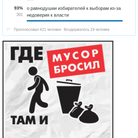
93%
о равнодушии избирателей к выборам из-за
недоверия к власти
391
Проголосовал 421 человек
Воздержалось 19 человек