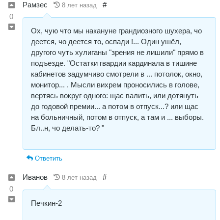
Рамзес
#
8 лет назад
0
Ох, чую что мы накануне грандиозного шухера, чо
деется, чо деется то, оспади !... Один ушёл,
другого чуть хулиганы "зрения не лишили" прямо в
подъезде. "Остатки гвардии кардинала в тишине
кабинетов задумчиво смотрели в ... потолок, окно,
монитор... . Мысли вихрем проносились в голове,
вертясь вокруг одного: щас валить, или дотянуть
до годовой премии... а потом в отпуск...? или щас
на больничный, потом в отпуск, а там и ... выборы.
Бл..н, чо делать-то? "
Ответить
Иванов
#
8 лет назад
0
Печкин-2