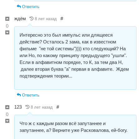
Ответить
ждём
#
8 лет назад
0
Интересно это был импульс или длящееся
действие? Осталось 2 зама, как в известном
фильме "не той системы")))) кто следующий? На
или Но, по какому принципу предыдущего "ушли".
Если в алфавитном порядке, то К, за тем два Н,
далее вторая буква "а" первая в алфавите. Ждем
подтверждения теории...
Ответить
123
#
8 лет назад
0
Что ж с каждым разом всё запутаннее и
запутаннее, а? Верните уже Расковалова, ей-богу.