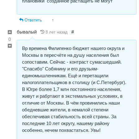
плановики созданное растащить не могут
Ответить
↑
бывалый
#
8 лет назад
0
Вр времена Филипенко бюджет нашего округа и
Москвы в пересчёте на душу населения был
сопоставим. Сейчас - контраст сумасшедший.
"Спасибо" Собянину и его друзьям-
единомышленникам. Ещё и перетащили
налогоплательщиков в столицу (и С.Петербург).
В Югре более 1,7 млн постоянного населения,
живут и рабртают в экстемальных условиях, в
отличие от Москвы. В чём провинились наши
обедневшие жители, в немалой степени
обеспечивая стабильность всей страны. За
последние 10 лет округу, нашему району
особенно, нечем похвастаться. Увы!