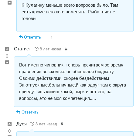
К Кулагину меньше всего вопросов было. Там
есть кроме него кого поменять. Рыба гниет с
головы
Ответить
↑
Статист
#
8 лет назад
0
Вот именно чиновник, теперь прсчитаем зо время
правления во сколько он обошелся бюджету.
Своими действиями, скорее бездействием
Зп,отпускные,больничные,й как вдруг там с округа
приедут иль кипиш какой, нырк и нет его, на
вопросы, это не моя компетенция.....
Ответить
Дуся
#
8 лет назад
0