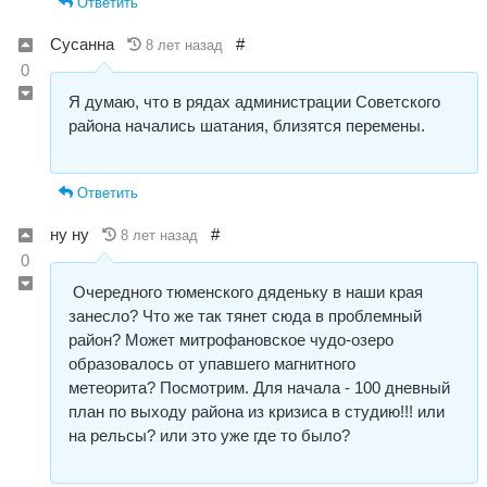
Ответить
Сусанна
#
8 лет назад
0
Я думаю, что в рядах администрации Советского
района начались шатания, близятся перемены.
Ответить
ну ну
#
8 лет назад
0
Очередного тюменского дяденьку в наши края
занесло? Что же так тянет сюда в проблемный
район? Может митрофановское чудо-озеро
образовалось от упавшего магнитного
метеорита? Посмотрим. Для начала - 100 дневный
план по выходу района из кризиса в студию!!! или
на рельсы? или это уже где то было?