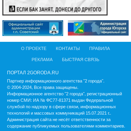
О ПРОЕКТЕ
КОНТАКТЫ
ПРАВИЛА
РЕКЛАМА
БЫСТРАЯ СВЯЗЬ
ПОРТАЛ 2GORODA.RU
Партнер информационного агентства "2 города".
© 2004-2024, Все права защищены.
Информационное агентство "2 города", регистрационный
номер СМИ: ИА № ФС77-81371 выдан Федеральной
службой по надзору в сфере связи, информационных
технологий и массовых коммуникаций 15.07.2021 г..
Администрация cайта не несёт ответственности за
содержание публикуемых пользователями комментариев.