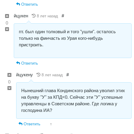
Ответить
йцукен
#
8 лет назад
0
ггг. был один толковый и того "ушли". осталось
только на финчасть из Урая кого-нибудь
пристроить.
Ответить
йцукену
#
8 лет назад
0
Нынешний глава Кондинского района уволил этих
на букву "У" за КПД<0. Сейчас эти "У" успешные
управленцы в Советском районе. Где логика у
господина ИА?
Ответить
↑