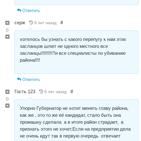
Ответить
серж
#
8 лет назад
0
хотелось бы узнать с какого перепугу к нам этих
засланцов шлют не одного местного все
засланцы!!!!!!!!!?и все специалисты по убиванию
района!!!!
Ответить
Гость 123
#
8 лет назад
0
Упорно Губернатор не хотит менять главу района,
как же , это то же её кандидат, стало быть она
промашку сделала а в итоге район страдает, а
признать этого не хочет.Если на предприятии дела
не очень идут так в первую очередь отвечает