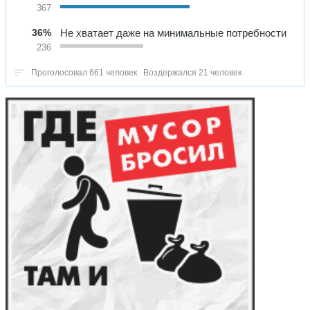
367
36%
Не хватает даже на минимальные потребности
236
Проголосовал 661 человек
Воздержался 21 человек