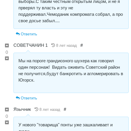
выборы.С таким честным открытым лицом, и не я
прверял ту власть и эту не
поддерживал.Чемоданик компромата собрал, а про
свое досье забыл....
Ответить
СОВЕТЧАНИН 1
#
8 лет назад
0
Мы на пороге грандиозного шухера как говорил
один персонаж! Видать оживить Советский район
не получится,будут банкротить и агломерировать в
Югорск.
Ответить
Язычник
#
8 лет назад
0
У нового "товарища" понты уже зашкаливает и