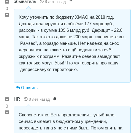
обыватель
#
8 лет назад
0
Хочу уточнить по бюджету ХМАО на 2018 год.
Доходы планируются в объёме 177 млрд руб.,
расходы - в сумме 199,6 млрд руб. Дефицит - 22,6
млрд. Так что это даже не 200 млрд, как пишете вы,
"Рамзес", а гораздо меньше. Нет надежд на снос
деревяшек, на какие-то ещё подвижки за счёт
окружных программ. Развитие севера замедляют
как только могут. Увы! Что уж говорить про нашу
"депрессивную" территорию.
Ответить
HR
#
8 лет назад
0
Скоропстижно..Есть предложения....улыбнуло,
сейчас вылезет в бюджетном учреждении,
пересидеть типа я не с ними был.. Потом опять на