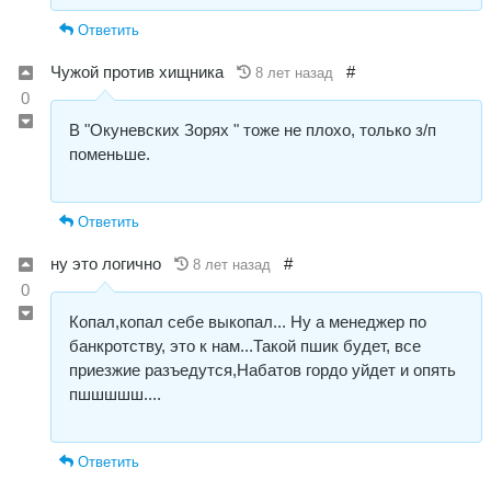
Ответить
Чужой против хищника
#
8 лет назад
0
В "Окуневских Зорях " тоже не плохо, только з/п
поменьше.
Ответить
ну это логично
#
8 лет назад
0
Копал,копал себе выкопал... Ну а менеджер по
банкротству, это к нам...Такой пшик будет, все
приезжие разъедутся,Набатов гордо уйдет и опять
пшшшшш....
Ответить