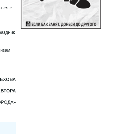
ться с
 —
раздник
ризам
ЧЕХОВА
АВТОРА
ГОРОДА»