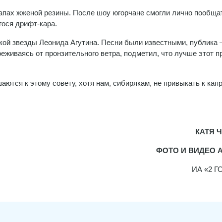
апах жженой резины. После шоу югорчане смогли лично пообща
гося дрифт-кара.
ой звезды Леонида Агутина. Песни были известными, публика
оеживаясь от пронзительного ветра, подметил, что лучше этот п
ются к этому совету, хотя нам, сибирякам, не привыкать к кап
КАТЯ 
ФОТО И ВИДЕО 
ИА «2 