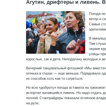
Агутин, дрифтеры и ливень. 
Погода не
ветер и с
Самые сто
зрителями
В минувшу
Там слуша
экране кр
улицы при
взрослые, так и дети. Неподалеку молодые и а
Вечерний танцевальный флэшмоб «Мы вместе» н
огонька в глазах — еще меньше. Порадовало од
из способов хоть как-то согреться.
Но всю «доброту» погода оставила на трюковое
испортил начавшийся ливень. Но надо отдать д
полной. Стантрайдеры показали отличное владе
на руле.