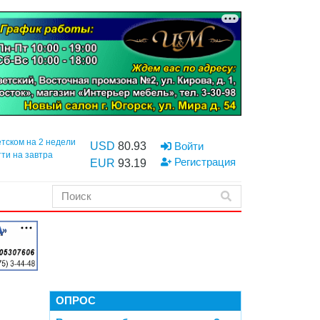
етском на 2 недели
USD
80.93
Войти
тти на завтра
Регистрация
EUR
93.19
ОПРОС