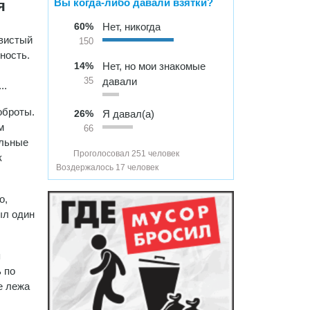
Вы когда-либо давали взятки?
я
60%
Нет, никогда
ывистый
150
ность.
14%
Нет, но мои знакомые
давали
35
..
оброты.
26%
Я давал(а)
м
66
альные
Проголосовал 251 человек
к
Воздержалось 17 человек
о,
ыл один
я
 по
е лежа