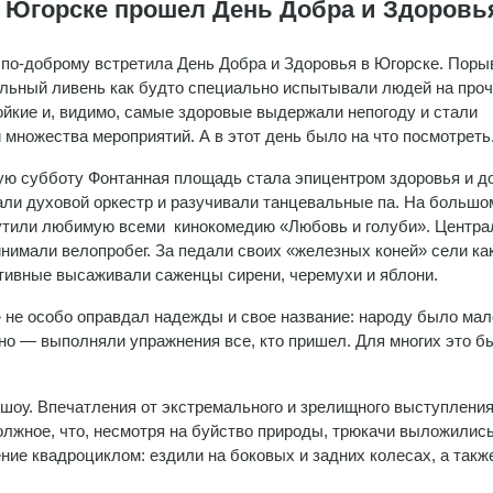
В Югорске прошел День Добра и Здоровь
 по-доброму встретила День Добра и Здоровья в Югорске. Пор
ильный ливень как будто специально испытывали людей на проч
йкие и, видимо, самые здоровые выдержали непогоду и стали
 множества мероприятий. А в этот день было на что посмотреть.
ю субботу Фонтанная площадь стала эпицентром здоровья и д
ли духовой оркестр и разучивали танцевальные па. На большо
утили любимую всеми кинокомедию «Любовь и голуби». Центр
нимали велопробег. За педали своих «железных коней» сели ка
ктивные высаживали саженцы сирени, черемухи и яблони.
е особо оправдал надежды и свое название: народу было мал
но — выполняли упражнения все, кто пришел. Для многих это б
 шоу. Впечатления от экстремального и зрелищного выступлени
олжное, что, несмотря на буйство природы, трюкачи выложились
ние квадроциклом: ездили на боковых и задних колесах, а такж