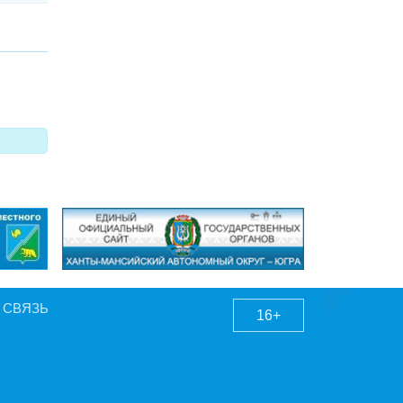
 СВЯЗЬ
16+