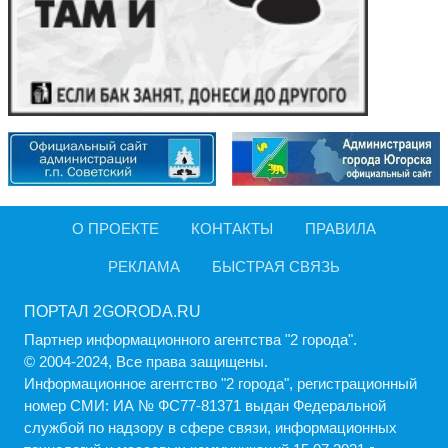
О ПРОЕКТЕ
КОНТАКТЫ
ПРАВИЛА
РЕКЛАМА
БЫСТРАЯ СВЯЗЬ
ПОРТАЛ 2GORODA.RU
Партнер информационного агентства "2 города".
© 2004-2024, Все права защищены.
Информационное агентство "2 города", регистрационный
номер СМИ: ИА № ФС77-81371 выдан Федеральной
службой по надзору в сфере связи, информационных