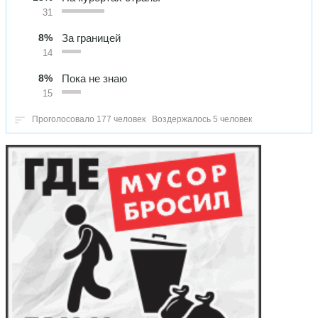
31
8%
За границей
14
8%
Пока не знаю
15
Проголосовало 177 человек
Воздержалось 5 человек