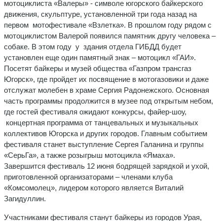
мотоциклиста «Валеры» - символе югорского байкерского
движения, скульптуре, установленной три года назад на
первом мотофестивале «Взлетка». В прошлом году рядом с
мотоциклистом Валерой появился памятник другу человека –
собаке. В этом году у здания отдела ГИБДД будет
установлен еще один памятный знак – мотоцикл «ГАИ».
Посетят байкеры и музей общества «Газпром трансгаз
Югорск», где пройдет их посвящение в мотогазовики и даже
отслужат молебен в храме Сергия Радонежского. Основная
часть программы продолжится в музее под открытым небом,
где гостей фестиваля ожидают конкурсы, файер-шоу,
концертная программа от танцевальных и музыкальных
коллективов Югорска и других городов. Главным событием
фестиваля станет выступление Сергея Галанина и группы
«СерьГа», а также розыгрыш мотоцикла «Ямаха».
Завершится фестиваль 12 июня бодрящей зарядкой и ухой,
приготовленной организаторами – членами клуба
«Комсомолец», лидером которого является Виталий
Загидуллин.
Участниками фестиваля станут байкеры из городов Урая,