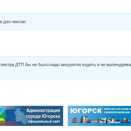
а дэо нексии
спектра ДТП бы не было.надо аккуратно ездить и не выпендрив