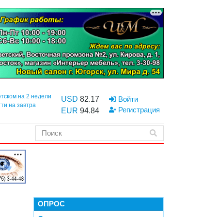
етском на 2 недели
USD
82.17
Войти
тти на завтра
Регистрация
EUR
94.84
ОПРОС