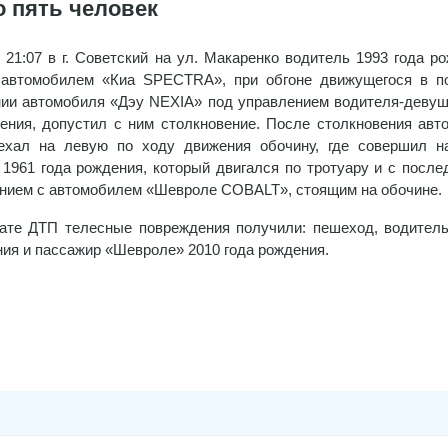
о пять человек
 21:07 в г. Советский на ул. Макаренко водитель 1993 года р
 автомобилем «Киа SPECTRA», при обгоне движущегося в п
ии автомобиля «Дэу NEXIA» под управлением водителя-девуш
ения, допустил с ним столкновение. После столкновения авт
ехал на левую по ходу движения обочину, где совершил н
1961 года рождения, который двигался по тротуару и с посл
нием с автомобилем «Шевроле COBALT», стоящим на обочине.
ате ДТП телесные повреждения получили: пешеход, водитель
ия и пассажир «Шевроле» 2010 года рождения.