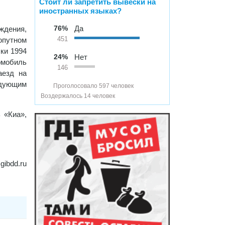
Стоит ли запретить вывески на
иностранных языках?
76%
Да
ождения,
опутном
451
ки 1994
24%
Нет
омобиль
146
аезд на
едующим
Проголосовало 597 человек
Воздержалось 14 человек
 «Киа»,
gibdd.ru