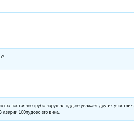
но?
ектра постоянно грубо нарушал пдд.не уважает других участник
В аварии 100пудово его вина.