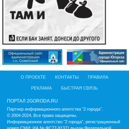
О ПРОЕКТЕ
КОНТАКТЫ
ПРАВИЛА
РЕКЛАМА
БЫСТРАЯ СВЯЗЬ
ПОРТАЛ 2GORODA.RU
Партнер информационного агентства "2 города".
© 2004-2024, Все права защищены.
Информационное агентство "2 города", регистрационный
номер СМИ: ИА № ФС77-81371 выдан Федеральной