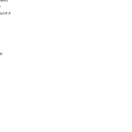
е
ься к
ые