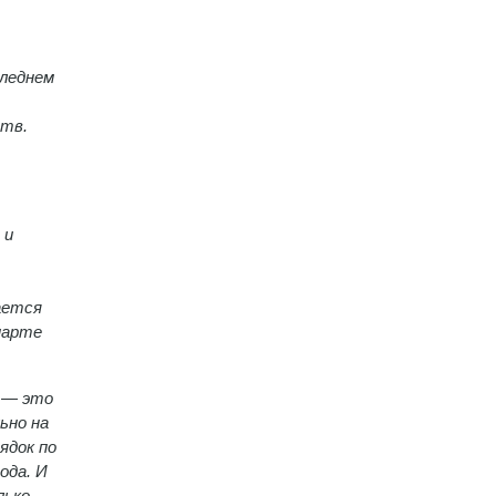
следнем
ств.
 и
ается
марте
а — это
ьно на
ядок по
ода. И
лько