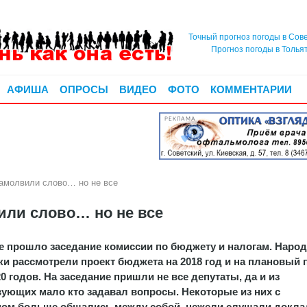
Точный прогноз погоды в Сов
Прогноз погоды в Толья
АФИША
ОПРОСЫ
ВИДЕО
ФОТО
КОММЕНТАРИИ
РЕКЛАМА
амолвили слово… но не все
или слово… но не все
е прошло заседание комиссии по бюджету и налогам. Наро
ки рассмотрели проект бюджета на 2018 год и на плановый 
20 годов. На заседание пришли не все депутаты, да и из
вующих мало кто задавал вопросы. Некоторые из них с
мом больше общались между собой, нежели слушали докла