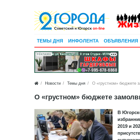
ТЕМЫ ДНЯ
ИНФОЛЕНТА
ОБЪЯВЛЕНИЯ
РЕКЛАМА
Новости
Темы дня
О «грустном» бюджете з
О «грустном» бюджете замолв
В Югорск
избранни
2019 и 20
присутст
энтузиаз