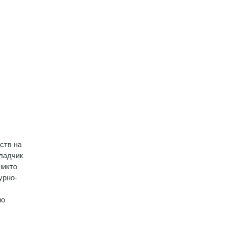
ств на
ладчик
никто
урно-
но