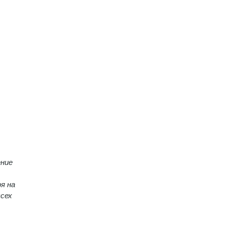
ение
я на
всех