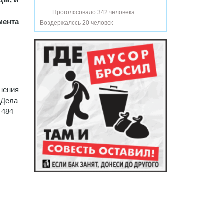
Проголосовало 342 человека
мента
Воздержалось 20 человек
нения
 Дела
 484