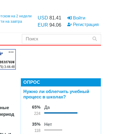
етском на 2 недели
USD
81.41
Войти
тти на завтра
Регистрация
EUR
94.06
ОПРОС
Нужно ли облегчить учебный
процесс в школах?
65%
Да
дные
период
224
35%
Нет
118
ды, и