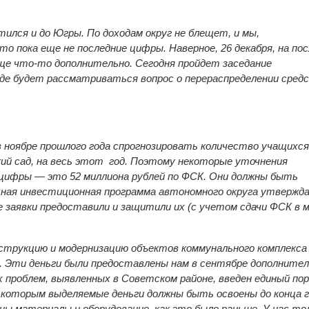
тился и до Югры. По доходам округ не блещет, и мы,
о пока еще не последние цифры. Наверное, 26 декабря, на по
ще что-то дополнительно. Сегодня пройдет заседание
де будет рассматриваться вопрос о перераспределении сред
в ноябре прошлого года спрогнозировать количество учащихся
й сад, на весь этот год. Поэтому некоторые уточнения
цифры — это 52 миллиона рублей по ФСК. Они должны быть
есная инвестиционная программа автономного округа утвержд
се заявки предоставили и защитили их (с учетом сдачи ФСК в 
нструкцию и модернизацию объектов коммунального комплекс
. Эти деньги были предоставлены нам в сентябре дополнител
х проблем, выявленных в Советском районе, введен единый пор
которым выделяемые деньги должны быть освоены до конца г
ны материалы и оборудование, как это было раньше. У нас то