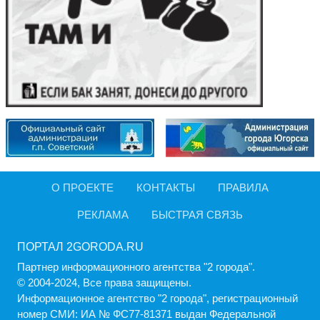
О ПРОЕКТЕ
КОНТАКТЫ
ПРАВИЛА
РЕКЛАМА
БЫСТРАЯ СВЯЗЬ
ПОРТАЛ 2GORODA.RU
Партнер информационного агентства "2 города".
© 2004-2024, Все права защищены.
Информационное агентство "2 города", регистрационный
номер СМИ: ИА № ФС77-81371 выдан Федеральной