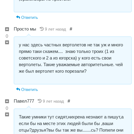
Ответить
Просто мы
#
9 лет назад
0
у нас здесь частных вертолетов не так уж и много
прямо таки скажем.... знаю только троих (1 из
советского и 2 а из югорска) у кого есть свои
вертолеты. Такие уважаемые авторитетыные. чей
же был вертолет кого порезали?
Ответить
Павел777
#
9 лет назад
0
Такие умники тут сидят,нихрена незнают а пишут,а
если бы на месте этих людей были бы ,ваши
отцы?друзья?вы бы так же вы.......сь? Попили они