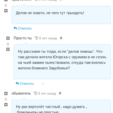
0
Делов не знаете, не чего тут трындеть!
Ответить
Просто ты
#
9 лет назад
0
Ну расскажи ты тогда, если "делов знаешь". Что
там делали жители Югорска с оружием в не сезон,
на чьей заимке пьянствовали, откуда там взялись
жители ближнего Зарубежья?
Ответить
↑
обыватель
#
9 лет назад
0
Ну раз вертолёт частный , надо думать ,
,браконьеры не простые.