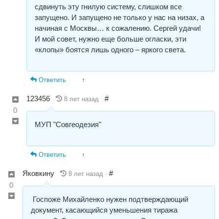
сдвинуть эту гнилую систему, слишком все
запущено. И запущено не только у нас на низах, а
начиная с Москвы… к сожалению. Сергей удачи!
И мой совет, нужно еще больше огласки, эти
«клопы» боятся лишь одного – яркого света.
Ответить
↑
123456
#
8 лет назад
0
МУП "Совгеодезия"
Ответить
↑
Яковкину
#
8 лет назад
0
Госпоже Михайленко нужен подтверждающий
документ, касающийся уменьшения тиража