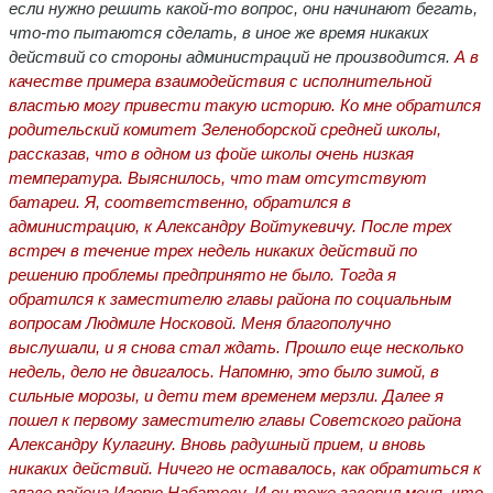
если нужно решить какой-то вопрос, они начинают бегать,
что-то пытаются сделать, в иное же время никаких
действий со стороны администраций не производится.
А в
качестве примера взаимодействия с исполнительной
властью могу привести такую историю. Ко мне обратился
родительский комитет Зеленоборской средней школы,
рассказав, что в одном из фойе школы очень низкая
температура. Выяснилось, что там отсутствуют
батареи. Я, соответственно, обратился в
администрацию, к Александру Войтукевичу. После трех
встреч в течение трех недель никаких действий по
решению проблемы предпринято не было. Тогда я
обратился к заместителю главы района по социальным
вопросам Людмиле Носковой. Меня благополучно
выслушали, и я снова стал ждать. Прошло еще несколько
недель, дело не двигалось. Напомню, это было зимой, в
сильные морозы, и дети тем временем мерзли. Далее я
пошел к первому заместителю главы Советского района
Александру Кулагину. Вновь радушный прием, и вновь
никаких действий. Ничего не оставалось, как обратиться к
главе района Игорю Набатову. И он тоже заверил меня, что