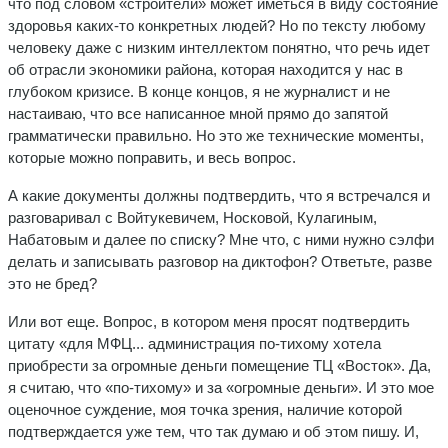
что под словом «строители» может иметься в виду состояние
здоровья каких-то конкретных людей? Но по тексту любому
человеку даже с низким интеллектом понятно, что речь идет
об отрасли экономики района, которая находится у нас в
глубоком кризисе. В конце концов, я не журналист и не
настаиваю, что все написанное мной прямо до запятой
грамматически правильно. Но это же технические моменты,
которые можно поправить, и весь вопрос.
А какие документы должны подтвердить, что я встречался и
разговаривал с Войтукевичем, Носковой, Кулагиным,
Набатовым и далее по списку? Мне что, с ними нужно сэлфи
делать и записывать разговор на диктофон? Ответьте, разве
это не бред?
Или вот еще. Вопрос, в котором меня просят подтвердить
цитату «для МФЦ... администрация по-тихому хотела
приобрести за огромные деньги помещение ТЦ «Восток». Да,
я считаю, что «по-тихому» и за «огромные деньги». И это мое
оценочное суждение, моя точка зрения, наличие которой
подтверждается уже тем, что так думаю и об этом пишу. И,