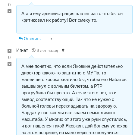
0
Ага и ему администрация платит за то что бы он
критиковал их работу! Вот смеху то.
Ответить
↑
Игнат
#
8 лет назад
0
А мне понятно, что если Яковкин действительно
директор какого-то заштатного МУПа, то
малейшего косяка хватило бы, чтобы его Набатов
вышвырнул с волчьим билетом, а РТР
протрубила бы про это. А если этого нет, то и
вывод соответствующий. Так что не нужно с
больной головы перекладывать на здоровую.
Бардак у нас как мы все знаем немыслимого
масштаба. У многих от этого уже руки опустились,
и вот нашелся такой Яковкин, дай бог ему успехов
на этом поприще, но мало веры что получится