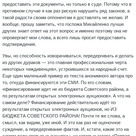
предоставить эти документы, но только в суде. Потому что в
противном случае я как раз рискую нарушить ряд законов, а
такой радости своим оппонентам я доставлять не желаю. И
вообще, прошу заметить, что госпожа Михайленко лучше
других знает ответ на этот вопрос и именно поэтому она не
опровергает мои слова, а всего лишь просит предоставить
подтверждения.
Увы, но способность изворачиваться, передергивать и делать
из других дураков — это главная профессиональная черта
некоторых «иждивенцев», устроившихся за народный счет.
Еще один маленький пример из текста анонимного автора про
то, откуда финансируются эти СМИ. По его словам,
«финансирование идет не из бюджета Советского района, а
по результатам открытых электронных аукционов». А что на
самом деле? Финансирование действительно идёт по
результатам открытых электронных аукционов, но ИЗ
БЮДЖЕТА СОВЕТСКОГО РАЙОНА! Почти те же слова, а
смысл, как видим, уже иной. И это как раз не оценочное
суждение, а передергивание фактов. И, кстати, какие это на
самом деле открытые аукционы, на которых газета «Первая