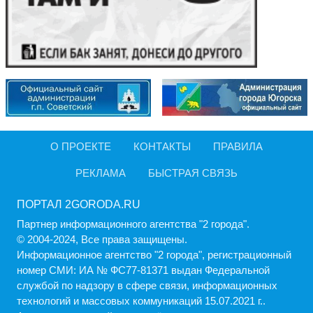
О ПРОЕКТЕ
КОНТАКТЫ
ПРАВИЛА
РЕКЛАМА
БЫСТРАЯ СВЯЗЬ
ПОРТАЛ 2GORODA.RU
Партнер информационного агентства "2 города".
© 2004-2024, Все права защищены.
Информационное агентство "2 города", регистрационный
номер СМИ: ИА № ФС77-81371 выдан Федеральной
службой по надзору в сфере связи, информационных
технологий и массовых коммуникаций 15.07.2021 г..