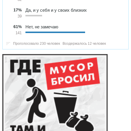
17%
Да, и у себя и у своих близких
39
61%
Нет, не замечаю
141
Проголосовало 230 человек
Воздержалось 12 человек