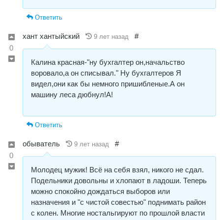
Ответить
хант хантыйский
#
9 лет назад
0
Калина красная-"ну бухгалтер он,начальство
воровало,а он списывал." Ну бухгалтеров Я
видел,они как бы немного пришибленые.А он
машину леса дюбнул!А!
Ответить
обыватель
#
9 лет назад
0
Молодец мужик! Всё на себя взял, никого не сдал.
Подельники довольны и хлопают в ладоши. Теперь
можно спокойно дождаться выборов или
назначения и "с чистой совестью" поднимать район
с колен. Многие ностальгируют по прошлой власти