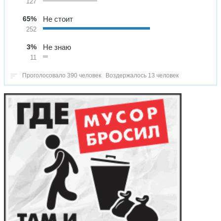
127
65%
Не стоит
252
3%
Не знаю
11
Проголосовало 390 человек
Воздержалось 13 человек