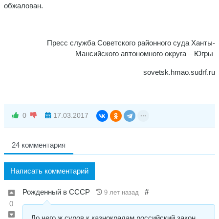
обжалован.
Пресс служба Советского районного суда Ханты-
Мансийского автономного округа – Югры
sovetsk.hmao.sudrf.ru
0
17.03.2017
24 комментария
Написать комментарий
Рожденный в СССР
#
9 лет назад
0
До чего ж суров к казнокрадам российский закон