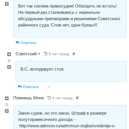
Вот так сисема правосудия! Обалдеть не встать!
Не первый раз сталкиваюсь с нереально
абсурдными приговорами и решениями Советского
районного суда. Слов нет, одни буквы!!!
Ответить
Советский +
#
9 лет назад
0
В.С. аплодирует стоя.
Ответить
↑
Пoмнишь Меня
#
9 лет назад
0
Закон суров, но это закон. Штраф в размере
полуторамесячного дохода -
http://www.admsov.ru/adm/mun-slujba/svedenija-o-