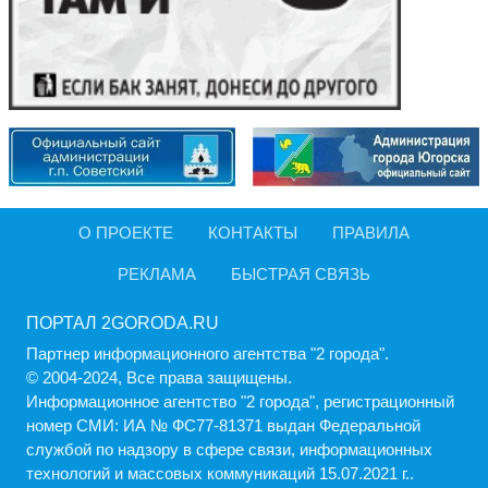
О ПРОЕКТЕ
КОНТАКТЫ
ПРАВИЛА
РЕКЛАМА
БЫСТРАЯ СВЯЗЬ
ПОРТАЛ 2GORODA.RU
Партнер информационного агентства "2 города".
© 2004-2024, Все права защищены.
Информационное агентство "2 города", регистрационный
номер СМИ: ИА № ФС77-81371 выдан Федеральной
службой по надзору в сфере связи, информационных
технологий и массовых коммуникаций 15.07.2021 г..