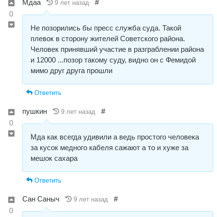
Мдаа
#
9 лет назад
0
Не позорились бы пресс служба суда. Такой
плевок в сторону жителей Советского района.
Человек принявший участие в разграблении района
и 12000 ...позор такому суду, видно он с Фемидой
мимо друг друга прошли
Ответить
пушкин
#
9 лет назад
0
Мда как всегда удивили а ведь простого человека
за кусок медного кабеля сажают а то и хуже за
мешок сахара
Ответить
Сан Саныч
#
9 лет назад
0