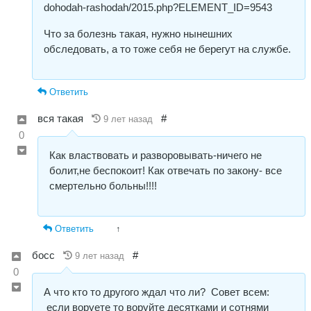
dohodah-rashodah/2015.php?ELEMENT_ID=9543
Что за болезнь такая, нужно нынешних
обследовать, а то тоже себя не берегут на службе.
Ответить
вся такая
#
9 лет назад
0
Как властвовать и разворовывать-ничего не
болит,не беспокоит! Как отвечать по закону- все
смертельно больны!!!!
Ответить
↑
босс
#
9 лет назад
0
А что кто то другого ждал что ли? Совет всем:
если воруете то воруйте десятками и сотнями