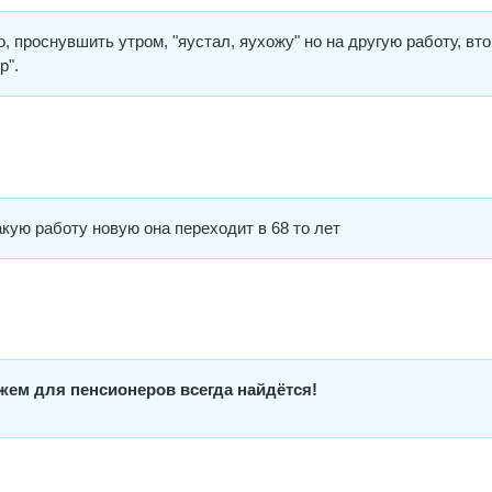
о, проснувшить утром, "яустал, яухожу" но на другую работу, вт
р".
акую работу новую она переходит в 68 то лет
жем для пенсионеров всегда найдётся!