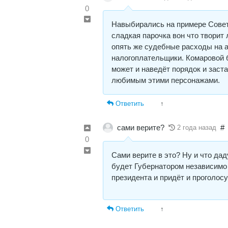
0
Навыбирались на примере Совет
сладкая парочка вон что творит
опять же судебные расходы на 
налогоплательщики. Комаровой б
может и наведёт порядок и заст
любимым этими персонажами.
Ответить
↑
сами верите?
#
2 года назад
0
Сами верите в это? Ну и что да
будет Губернатором независимо 
президента и придёт и проголос
Ответить
↑