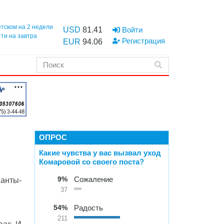
етском на 2 недели
USD
81.41
Войти
тти на завтра
Регистрация
EUR
94.06
ОПРОС
Какие чувства у вас вызвал уход
Комаровой со своего поста?
9%
Сожаление
Ханты-
37
54%
Радость
211