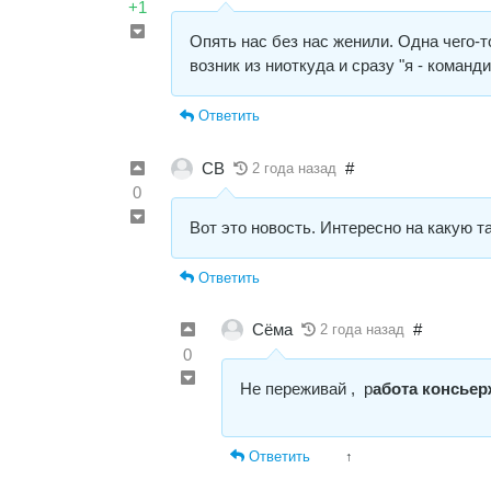
+1
Опять нас без нас женили. Одна чего-т
возник из ниоткуда и сразу "я - команди
Ответить
СВ
#
2 года назад
0
Вот это новость. Интересно на какую т
Ответить
Сёма
#
2 года назад
0
Не переживай , р
абота консьер
Ответить
↑