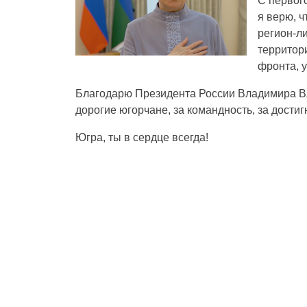
С первого
я верю, ч
регион-л
территор
фронта, 
Благодарю Президента России Владимира Вла
дорогие югорчане, за командность, за достиг
Югра, ты в сердце всегда!