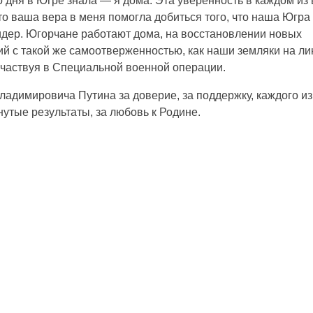
 дня в Югре знала — я дома. Эта уверенность в каждом из 
то ваша вера в меня помогла добиться того, что наша Югра
идер. Югорчане работают дома, на восстановлении новых
ий с такой же самоотверженностью, как наши земляки на ли
участвуя в Специальной военной операции.
димировича Путина за доверие, за поддержку, каждого из
нутые результаты, за любовь к Родине.