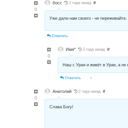
босс
#
2 года назад
0
Уже дали нам своего - не переживайте.
Ответить
Имя*
#
2 года назад
0
Наш с Урая и живёт в Урае, а не
Ответить
↑
Анатолий
#
2 года назад
0
Слава Богу!