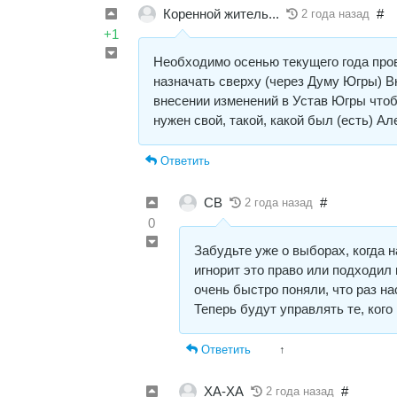
Коренной житель...
#
2 года назад
+1
Необходимо осенью текущего года про
назначать сверху (через Думу Югры) 
внесении изменений в Устав Югры чтоб
нужен свой, такой, какой был (есть) А
Ответить
СВ
#
2 года назад
0
Забудьте уже о выборах, когда н
игнорит это право или подходил
очень быстро поняли, что раз н
Теперь будут управлять те, кого 
Ответить
↑
ХА-ХА
#
2 года назад