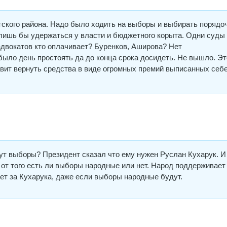
ского района. Надо было ходить на выборы и выбирать порядо
 лишь бы удержаться у власти и бюджетного корыта. Одни суды
адвокатов кто оплачивает? Буренков, Аширова? Нет
ыло день простоять да до конца срока досидеть. Не вышло. Эт
авит вернуть средства в виде огромных премий выписанных себ
дут выборы? Президент сказал что ему нужен Руслан Кухарук. И
от того есть ли выборы народные или нет. Народ поддерживает
ует за Кухарука, даже если выборы народные будут.