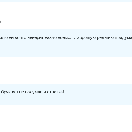
#
а,кто ни вочто неверит назло всем...... хорошую религию придум
 брякнул не подумав и ответка!