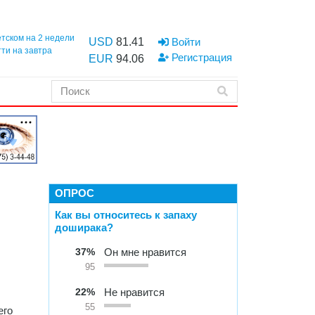
етском на 2 недели
USD
81.41
Войти
тти на завтра
Регистрация
EUR
94.06
ОПРОС
Как вы относитесь к запаху
доширака?
37%
Он мне нравится
,
95
22%
Не нравится
55
его