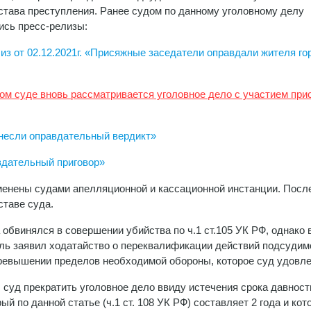
става преступления. Ранее судом по данному уголовному делу
сь пресс-релизы:
из от 02.12.2021г. «Присяжные заседатели оправдали жителя го
нном суде вновь рассматривается уголовное дело с участием пр
несли оправдательный вердикт»
вдательный приговор»
менены судами апелляционной и кассационной инстанции. Посл
ставе суда.
обвинялся в совершении убийства по ч.1 ст.105 УК РФ, однако 
ль заявил ходатайство о переквалификации действий подсудим
 превышении пределов необходимой обороны, которое суд удовл
 суд прекратить уголовное дело ввиду истечения срока давност
ый по данной статье (ч.1 ст. 108 УК РФ) составляет 2 года и ко