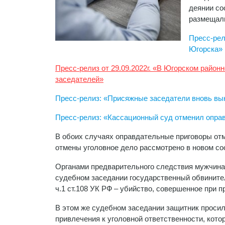
деянии со
размещали
Пресс-рел
Югорска»
Пресс-релиз от 29.09.2022г. «В Югорском райо
заседателей»
Пресс-релиз: «Присяжные заседатели вновь вы
Пресс-релиз: «Кассационный суд отменил опра
В обоих случаях оправдательные приговоры от
отмены уголовное дело рассмотрено в новом со
Органами предварительного следствия мужчина 
судебном заседании государственный обвините
ч.1 ст.108 УК РФ – убийство, совершенное при
В этом же судебном заседании защитник просил
привлечения к уголовной ответственности, котор