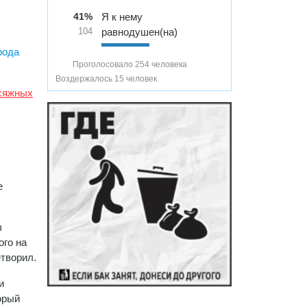
41%
Я к нему
равнодушен(на)
104
рода
Проголосовало 254 человека
Воздержалось 15 человек
исяжных
е
в
ого на
етворил.
и
торый