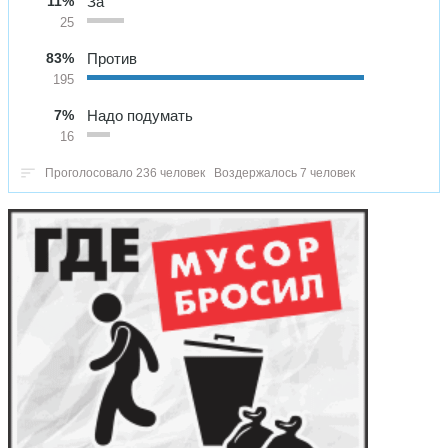
11%
За
25
83%
Против
195
7%
Надо подумать
16
Проголосовало 236 человек
Воздержалось 7 человек