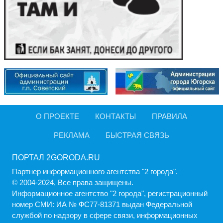
О ПРОЕКТЕ
КОНТАКТЫ
ПРАВИЛА
РЕКЛАМА
БЫСТРАЯ СВЯЗЬ
ПОРТАЛ 2GORODA.RU
Партнер информационного агентства "2 города".
© 2004-2024, Все права защищены.
Информационное агентство "2 города", регистрационный
номер СМИ: ИА № ФС77-81371 выдан Федеральной
службой по надзору в сфере связи, информационных