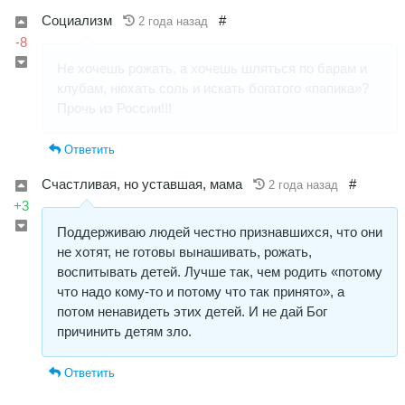
Социализм
#
2 года назад
-8
Не хочешь рожать, а хочешь шляться по барам и
клубам, нюхать соль и искать богатого «папика»?
Прочь из России!!!
Ответить
Счастливая, но уставшая, мама
#
2 года назад
+3
Поддерживаю людей честно признавшихся, что они
не хотят, не готовы вынашивать, рожать,
воспитывать детей. Лучше так, чем родить «потому
что надо кому-то и потому что так принято», а
потом ненавидеть этих детей. И не дай Бог
причинить детям зло.
Ответить