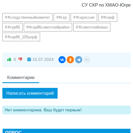
СУ СКР по ХМАО-Югре
#следственныйкомитет
#скр
#скроссии
#скрф
#скр86
#скр86советскийрайон
#советскийхмао
#скр86_105укрф
0
15.07.2024
Комментарии
Написать комментарий
Нет комментариев. Ваш будет первым!
ОПРОС