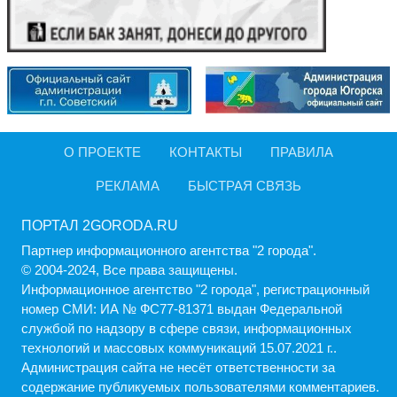
О ПРОЕКТЕ
КОНТАКТЫ
ПРАВИЛА
РЕКЛАМА
БЫСТРАЯ СВЯЗЬ
ПОРТАЛ 2GORODA.RU
Партнер информационного агентства "2 города".
© 2004-2024, Все права защищены.
Информационное агентство "2 города", регистрационный
номер СМИ: ИА № ФС77-81371 выдан Федеральной
службой по надзору в сфере связи, информационных
технологий и массовых коммуникаций 15.07.2021 г..
Администрация cайта не несёт ответственности за
содержание публикуемых пользователями комментариев.