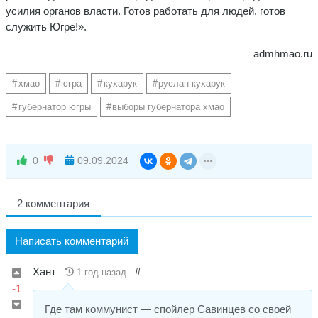
усилия органов власти. Готов работать для людей, готов
служить Югре!».
admhmao.ru
хмао
югра
кухарук
руслан кухарук
губернатор югры
выборы губернатора хмао
0
09.09.2024
2 комментария
Написать комментарий
Хант
#
1 год назад
-1
Где там коммунист — спойлер Савинцев со своей