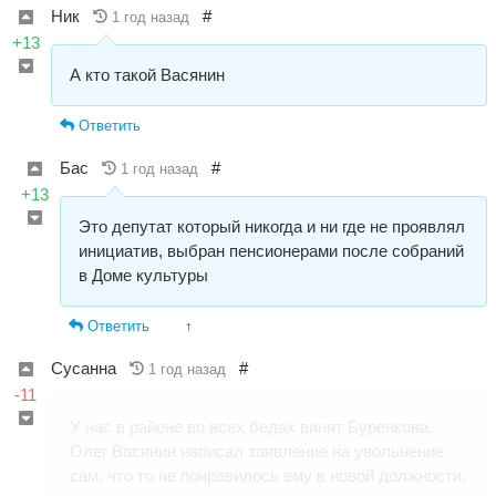
Ник
#
1 год назад
+13
А кто такой Васянин
Ответить
Бас
#
1 год назад
+13
Это депутат который никогда и ни где не проявлял
инициатив, выбран пенсионерами после собраний
в Доме культуры
Ответить
↑
Сусанна
#
1 год назад
-11
У нас в районе во всех бедах винят Буренкова,
Олег Васянин написал заявление на увольнение
сам, что то не понравилось ему в новой должности,