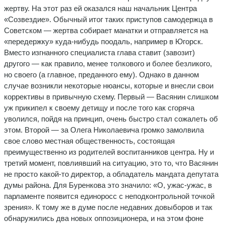
жертву. На этот раз ей оказался наш начальник Центра
«Созвездие». Обычный итог таких приступов самодержца в
Советском — жертва собирает манатки и отправляется на
«передержку» куда-нибудь поодаль, например в Югорск.
Вместо изгнанного специалиста глава ставит (завозит)
другого — как правило, менее толкового и более безликого,
но своего (а главное, преданного ему). Однако в данном
случае возникли некоторые нюансы, которые и внесли свои
коррективы в привычную схему. Первый — Васянин слишком
уж прикипел к своему детищу и после того как сгоряча
уволился, пойдя на принцип, очень быстро стал сожалеть об
этом. Второй — за Олега Николаевича громко замолвила
свое слово местная общественность, состоящая
преимущественно из родителей воспитанников центра. Ну и
третий момент, повлиявший на ситуацию, это то, что Васянин
не просто какой-то директор, а обладатель мандата депутата
думы района. Для Буренкова это значило: «О, ужас-ужас, в
парламенте появится единоросс с неподконтрольной точкой
зрения». К тому же в думе после недавних довыборов и так
обнаружились два новых оппозиционера, и на этом фоне