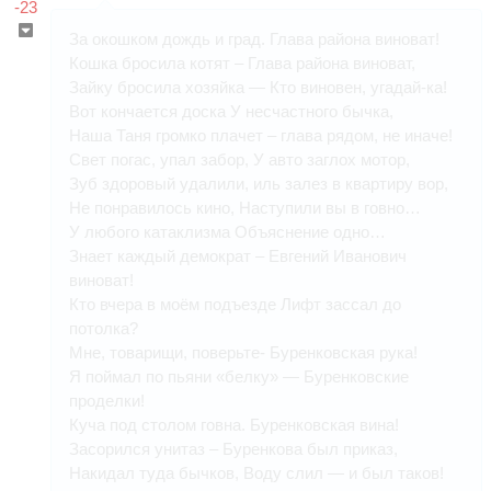
-23
За окошком дождь и град. Глава района виноват!
Кошка бросила котят – Глава района виноват,
Зайку бросила хозяйка — Кто виновен, угадай-ка!
Вот кончается доска У несчастного бычка,
Наша Таня громко плачет – глава рядом, не иначе!
Свет погас, упал забор, У авто заглох мотор,
Зуб здоровый удалили, иль залез в квартиру вор,
Не понравилось кино, Наступили вы в говно…
У любого катаклизма Объяснение одно…
Знает каждый демократ – Евгений Иванович
виноват!
Кто вчера в моём подъезде Лифт зассал до
потолка?
Мне, товарищи, поверьте- Буренковская рука!
Я поймал по пьяни «белку» — Буренковские
проделки!
Куча под столом говна. Буренковская вина!
Засорился унитаз – Буренкова был приказ,
Накидал туда бычков, Воду слил — и был таков!