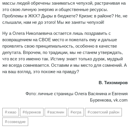
массы людей обречены заниматься чепухой, растрачивая на
это свою личную энергию и общественные ресурсы.
Проблемы в ЖКХ? Дыры в бюджете? Кризис в районе? Не, не
слышали, нам не до этого! Мы же заняты чепухой!
Ну а Олега Николаевича остается лишь поздравить с
возвращением на СВОЕ место и пожелать ему и дальше
проявлять свою принципиальность, особенно в качестве
депутата. Впрочем, по традиции, мы не станем утверждать,
что все это именно так. Истину знает только дурак, мудрый
же всегда сомневается. Оставим и мы место для сомнений. А
на ваш взгляд, это похоже на правду?
В. Тихомиров
Фото: личные страницы Олега Васянина и Евгения
Буренкова, vk.com
хмао
буренков
васянин
югра
советский район
созвездие