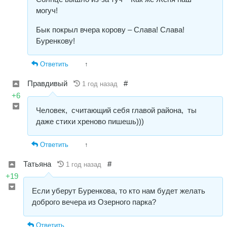
могуч!
Бык покрыл вчера корову – Слава! Слава!
Буренкову!
Ответить
↑
Правдивый
#
1 год назад
+6
Человек, считающий себя главой района, ты
даже стихи хреново пишешь)))
Ответить
↑
Татьяна
#
1 год назад
+19
Если уберут Буренкова, то кто нам будет желать
доброго вечера из Озерного парка?
Ответить