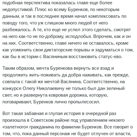
подобная перспектива показалась главе еще более
недопустимой. Плюс ко всему Буренков, по некоторым
данным, и так в последнее время начал комплексовать по
поводу того, что уж слишком много людей от него
разбежалось. А те, кто еще не успел этого сделать, смотрят
на него как-то не по-доброму, исподлобья. Впрочем, как и он
на них. Соответственно, главе ничего не оставалось, кроме
как угомонить свои диктаторские порывы и задуматься о том,
как бы в истории с Васяниным восстановить статус-кво.
Таким образом, мечта Буренкова вернуть все взад и
продолжить жить-поживать да добра наживать, как прежде,
совпала с такой же мечтой Васянина. Соответственно, на
конкурсе Олегу Николаевичу не только был дан зеленый
свет, но и развернута ковровая дорожка, которую,
поговаривают, Буренков лично пропылесосил.
Вот такая забавная и глупая история в очередной раз
произошла в Советском районе под управлением некоего
«залетного» гражданина по фамилии Буренков. Все говорит о
том, что, пока данный персонаж не будет отлучен от власти,