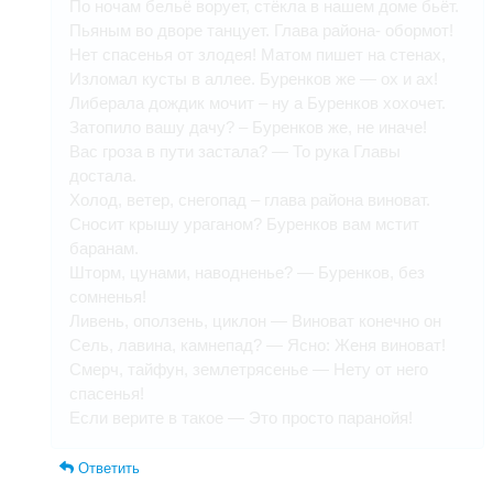
По ночам бельё ворует, стёкла в нашем доме бьёт.
Пьяным во дворе танцует. Глава района- обормот!
Нет спасенья от злодея! Матом пишет на стенах,
Изломал кусты в аллее. Буренков же — ох и ах!
Либерала дождик мочит – ну а Буренков хохочет.
Затопило вашу дачу? – Буренков же, не иначе!
Вас гроза в пути застала? — То рука Главы
достала.
Холод, ветер, снегопад – глава района виноват.
Сносит крышу ураганом? Буренков вам мстит
баранам.
Шторм, цунами, наводненье? — Буренков, без
сомненья!
Ливень, оползень, циклон — Виноват конечно он
Сель, лавина, камнепад? — Ясно: Женя виноват!
Смерч, тайфун, землетрясенье — Нету от него
спасенья!
Если верите в такое — Это просто паранойя!
Ответить