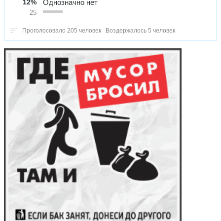
12%
Однозначно нет
25
Проголосовало 205 человек
Воздержалось 5 человек