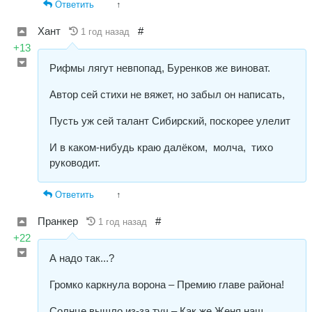
Ответить
↑
Хант
#
1 год назад
+13
Рифмы лягут невпопад, Буренков же виноват.
Автор сей стихи не вяжет, но забыл он написать,
Пусть уж сей талант Сибирский, поскорее улелит
И в каком-нибудь краю далёком, молча, тихо
руководит.
Ответить
↑
Пранкер
#
1 год назад
+22
А надо так...?
Громко каркнула ворона – Премию главе района!
Солнце вышло из-за туч – Как же Женя наш