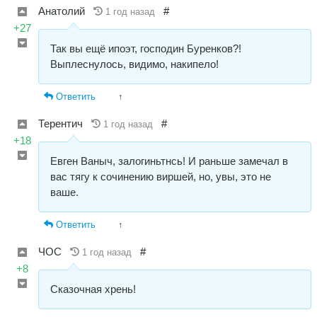
Анатолий
#
1 год назад
+27
Так вы ещё ипоэт, господин Буренков?!
Выплеснулось, видимо, накипело!
Ответить
↑
Терентич
#
1 год назад
+18
Евген Ваныч, залогиньтнсь! И раньше замечал в
вас тягу к сочинению виршей, но, увы, это не
ваше.
Ответить
↑
ЧОС
#
1 год назад
+8
Сказочная хрень!