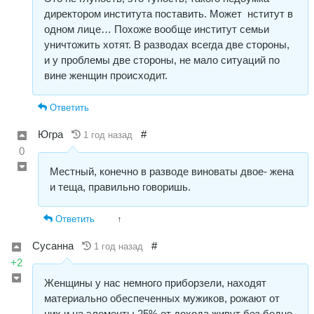
директором института поставить. Может нститут в
одном лице… Похоже вообще институт семьи
уничтожить хотят. В разводах всегда две стороны,
и у проблемы две стороны, не мало ситуаций по
вине женщин происходит.
Ответить
Югра
#
1 год назад
0
Местный, конечно в разводе виноваты двое- жена
и теща, правильно говоришь.
Ответить
↑
Сусанна
#
1 год назад
+2
Женщины у нас немного приборзели, находят
материально обеспеченных мужиков, рожают от
них и на элементы 25% от дохода живут без бедно,