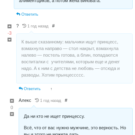
алиментщиков, а потом жена виновата.
Ответить
?
#
1 год назад
-3
К выше сказанному: мальчики ищут принцесс,
взмахнула направо — стол накрыт, взмахнула
налево — постель готова, а блин, попадаются
воспиталки с учителями, которым еще и денег
надо. А к ним с детства не любовь — отсюда и
разводы. Хотим прынцессссс.
Ответить
↑
Алекс
#
1 год назад
0
Да ни кто не ищет принцессу.
Всё, что от вас нужно мужчине, это верность. Но
вы и этого не можете дать.