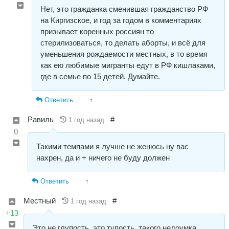
Нет, это гражданка сменившая гражданство РФ
на Киргизское, и год за годом в комментариях
призывает коренных россиян то
стерилизоваться, то делать аборты, и всё для
уменьшения рождаемости местных, в то время
как ею любимые мигранты едут в РФ кишлаками,
где в семье по 15 детей. Думайте.
Ответить
↑
Равиль
#
1 год назад
0
Такими темпами я лучше не женюсь ну вас
нахрен, да и + ничего не буду должен
Ответить
↑
Местный
#
1 год назад
+13
Это не глупость, это тупость, такого недоумка