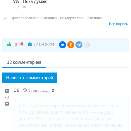
3%
Пока думаю
7
Проголосовало 213 человек
Воздержалось 13 человек
Все опросы
-3
27.09.2024
13 комментариев
Написать комментарий
СВ
#
1 год назад
-8
Я бы сделала старт алиментных обязательств в
40% дохода на одного ребенка, 60% — на двух
детей и 75% — на трёх детей. Также ввела бы
своеобразный штраф как моральную компенсацию