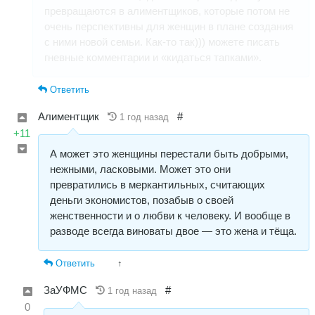
превращаются в алиментщиков, которые потом не
очень перспективны для женщин в плане создания
с ними новой семьи. Как-то так))) можете писать
гневные комментарии и «кидаться тапками».
Ответить
Алиментщик
#
1 год назад
+11
А может это женщины перестали быть добрыми,
нежными, ласковыми. Может это они
превратились в меркантильных, считающих
деньги экономистов, позабыв о своей
женственности и о любви к человеку. И вообще в
разводе всегда виноваты двое — это жена и тёща.
Ответить
↑
ЗаУФМС
#
1 год назад
0