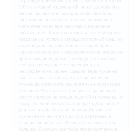
за развод от виновной стороны, тысяч так хотя бы
100 с ежегодной индексацией, но тут должны быть
веские причины для развода, такие как побои,
наркомания, алкоголизм, измены, игромания и
трата денег на всякие там ставки, нежелание
работать и т.п. Кому-то покажется, что мои идеи не
правильные, глупые и вообще это полный трэш, но
такой подход заставит молодых людей более
серьезно подходить к мероприятию под названием
брак и рождение детей. По поводу статьи скажу,
что автор рассуждает экспрессивно, но
рассуждения не лишены смысла, ведь мужчины
нынче таковы, что понадеяться на них очень
сложно да и алименты они платить не особо горят
желанием. Что касается женщин, то давно пора
ввести согласие на рождение детей от мужчины, не
смотря на наличие/отсутствие брака. Для чего? А
для того, чтобы потом не получалось так, что
мужчина-то и не хотел 2,3,5 или 10 ребенка, а
женщина решила, что ей хочется, и семья стала
большой. В семьях, где такое происходят мужья