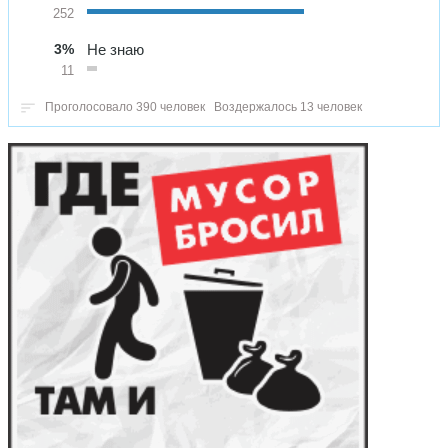
252
3%
Не знаю
11
Проголосовало 390 человек
Воздержалось 13 человек