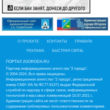
О ПРОЕКТЕ
КОНТАКТЫ
ПРАВИЛА
РЕКЛАМА
БЫСТРАЯ СВЯЗЬ
ПОРТАЛ 2GORODA.RU
Партнер информационного агентства "2 города".
© 2004-2024, Все права защищены.
Информационное агентство "2 города", регистрационный
номер СМИ: ИА № ФС77-81371 выдан Федеральной
службой по надзору в сфере связи, информационных
технологий и массовых коммуникаций 15.07.2021 г..
Администрация cайта не несёт ответственности за
содержание публикуемых пользователями комментариев.