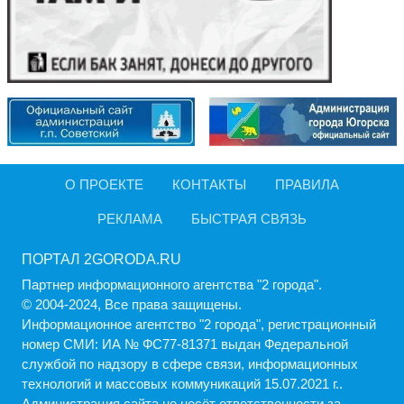
О ПРОЕКТЕ
КОНТАКТЫ
ПРАВИЛА
РЕКЛАМА
БЫСТРАЯ СВЯЗЬ
ПОРТАЛ 2GORODA.RU
Партнер информационного агентства "2 города".
© 2004-2024, Все права защищены.
Информационное агентство "2 города", регистрационный
номер СМИ: ИА № ФС77-81371 выдан Федеральной
службой по надзору в сфере связи, информационных
технологий и массовых коммуникаций 15.07.2021 г..
Администрация cайта не несёт ответственности за