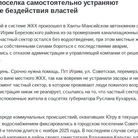
поселка самостоятельно устраняют
е бездействия властей
й в системе ЖКХ произошел в Ханты-Мансийском автономном о
 Игрим Березовского района из-за промерзания канализационны
частный сектор остался без водоотведения, при этом местные 
 собственными силами бороться с последствиями аварии,
ись с отказом администрации и управляющей компании от реш
.
ень. Срочно нужна помощь. Пгт Игрим, ул. Советская, перемерз
о вине местного ЖКХ, так как вовремя не устранили засоры и ни
омент частный сектор, в котором проживают люди пожилого возр
страция никак не реагирует, ссылаясь на то, что частный секто
спокоенные жители в соцсетях губернатора Руслана Кухарука,
череде коммунальных происшествий, охвативших Югру в текущ
с водоснабжением фиксировались в городском поселении Советс
й и теплом длится с ноября 2025 года. В последнем случае ситу
ый направил в район своего заместителя Владимира Кильтау, од