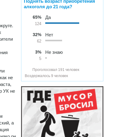
Поднять возраст приобретения
алкоголя до 21 года?
65%
Да
124
круге.
х
32%
Нет
жители
62
3%
Не знаю
ения
5
Проголосовал 191 человек
ли
Воздержалось 9 человек
как не
аста,
р УК не
ем
кий, а
ация
нако он