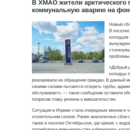
В ХМАО жители арктического 
коммунальную аварию на фон
Новый сбо
В поселке
колодцев 
вынуждены
столкнувш
проблемы
«Добрый д
колодцы п
реагировали на обращения граждан. В данный м
своими силами пытаются отогреть трубы, админи
обслуживает», — такое сообщение оставили обе
попросив главу региона о вмешательстве.
Ситуация в Игриме стала очередным звеном в 
отопительном сезоне. Ранее аналогичные сбои 
также в поселке Октябрьское, где кризис с водо
потребовала вмешательства губернатора, котор