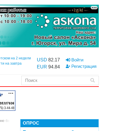
етском на 2 недели
USD
82.17
Войти
тти на завтра
Регистрация
EUR
94.84
не бездействия властей
ОПРОС