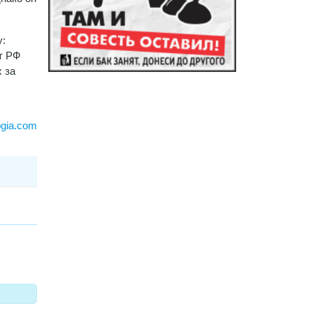
у:
т РФ
 за
ogia.com