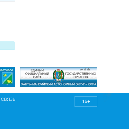
 СВЯЗЬ
16+