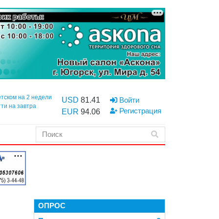
етском на 2 недели
USD
81.41
Войти
тти на завтра
Регистрация
EUR
94.06
ОПРОС