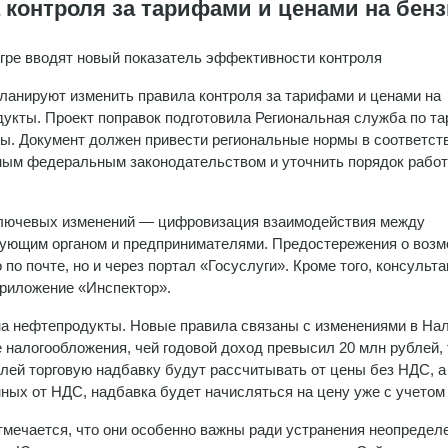
контроля за тарифами и ценами на бен
гре вводят новый показатель эффективности контроля
анируют изменить правила контроля за тарифами и ценами на
укты. Проект поправок подготовила Региональная служба по т
ы. Документ должен привести региональные нормы в соответст
ым федеральным законодательством и уточнить порядок работ
ключевых изменений — цифровизация взаимодействия между
ующим органом и предпринимателями. Предостережения о воз
по почте, но и через портал «Госуслуги». Кроме того, консульт
приложение «Инспектор».
на нефтепродукты. Новые правила связаны с изменениями в На
 налогообложения, чей годовой доход превысил 20 млн рублей,
лей торговую надбавку будут рассчитывать от цены без НДС, а
ных от НДС, надбавка будет начисляться на цену уже с учетом 
отмечается, что они особенно важны ради устранения неопредел