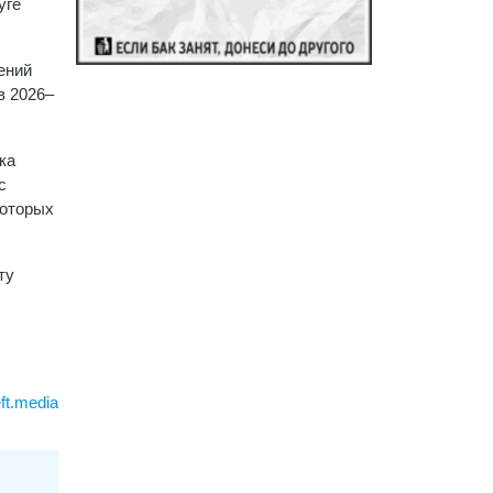
уге
ений
в 2026–
ка
с
которых
ту
ft.media