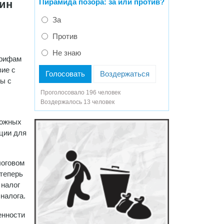
Пирамида позора: за или против?
зин
За
Против
Не знаю
арифам
вие с
Голосовать
Воздержаться
ы с
Проголосовало 196 человек
Воздержалось 13 человек
можных
ации для
логовом
 теперь
 налог
налога.
енности