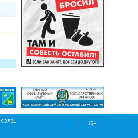
 СВЯЗЬ
16+