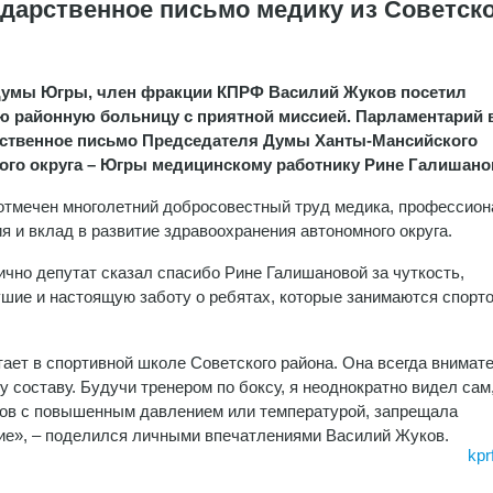
дарственное письмо медику из Советск
Думы Югры, член фракции КПРФ Василий Жуков посетил
ю районную больницу с приятной миссией. Парламентарий 
ственное письмо Председателя Думы Ханты-Мансийского
ого округа – Югры медицинскому работнику Рине Галишано
отмечен многолетний добросовестный труд медика, профессио
я и вклад в развитие здравоохранения автономного округа.
ично депутат сказал спасибо Рине Галишановой за чуткость,
шие и настоящую заботу о ребятах, которые занимаются спорт
ает в спортивной школе Советского района. Она всегда внимат
 составу. Будучи тренером по боксу, я неоднократно видел сам,
нов с повышенным давлением или температурой, запрещала
ние», – поделился личными впечатлениями Василий Жуков.
kpr