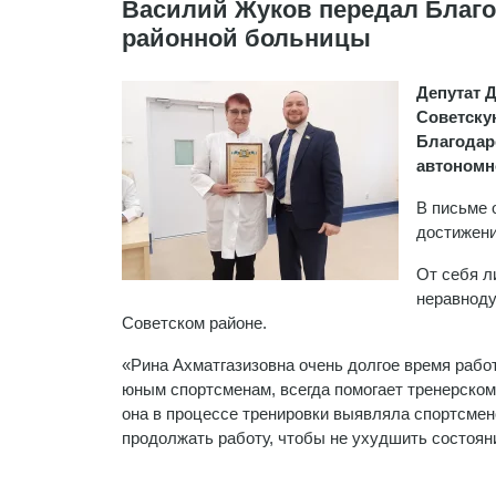
Василий Жуков передал Благо
районной больницы
Депутат 
Советску
Благодар
автономн
В письме 
достижени
От себя л
неравноду
Советском районе.
«Рина Ахматгазизовна очень долгое время работ
юным спортсменам, всегда помогает тренерскому
она в процессе тренировки выявляла спортсме
продолжать работу, чтобы не ухудшить состоя