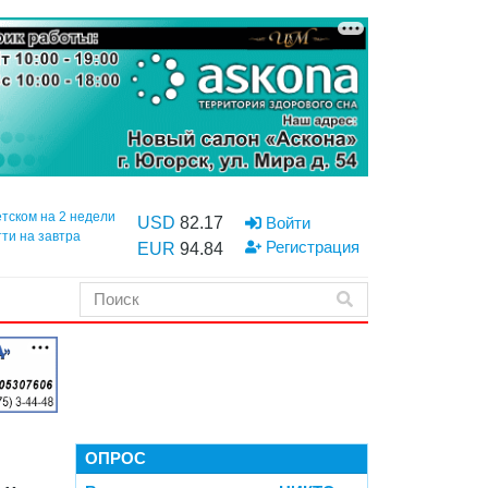
етском на 2 недели
USD
82.17
Войти
тти на завтра
Регистрация
EUR
94.84
ОПРОС