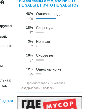
Вы согласны с тем, что НИКТО
ой
НЕ ЗАБЫТ, НИЧТО НЕ ЗАБЫТО?
48%
Однозначно да
99
вручил
18%
Скорее да
37
вой.
3%
Не знаю
нальные
7
18%
Скорее нет
37
ом в
12%
Однозначно нет
25
ельна к
Проголосовало 205 человек
 как
Воздержалось 5 человек
f-ugra.ru