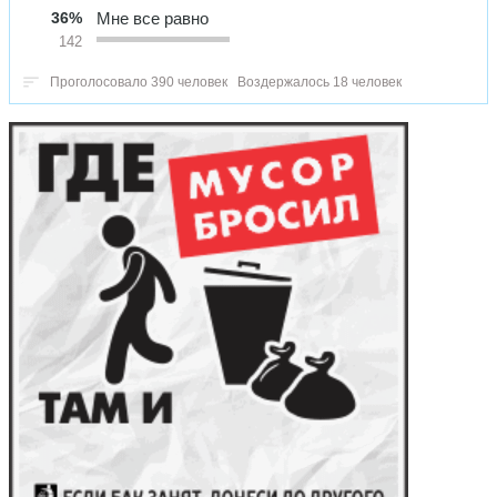
36%
Мне все равно
142
Проголосовало 390 человек
Воздержалось 18 человек