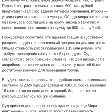
компанией — строительной фирмой «ЮграКапиталСтрой».
Первый контракт стоимостью около 600 тыс. рублей
предусматривал снос здания методом обрушения, второй —
утилизацию строительного мусора. Оба договора заключили
без конкурса, сославшись на норму закона о закупках у
единственного поставщика на сумму до 600 тыс. рублей.
Прокуратура посчитала, что администрация искусственно
разделила один технологический процесс на два контракта.
Общая стоимость работ превысила 1,19 млн рублей, что
требует проведения конкурентной процедуры. Суд
согласился с этой позицией, отметив, что дом находился в
аварийном состоянии много лет, а значит у властей было
достаточно времени для проведения торгов.
В суде также выяснилось, что подобная схема применялась
системно. В 2024 году департамент ЖКХ Югорска заключил
16 контрактов на снос девяти зданий, большинство из
которых достались той же компании.
Суд признал договоры по сносу здания на улице Мира
ничтожными. «ЮграКапиталСтрой» обязана вернуть