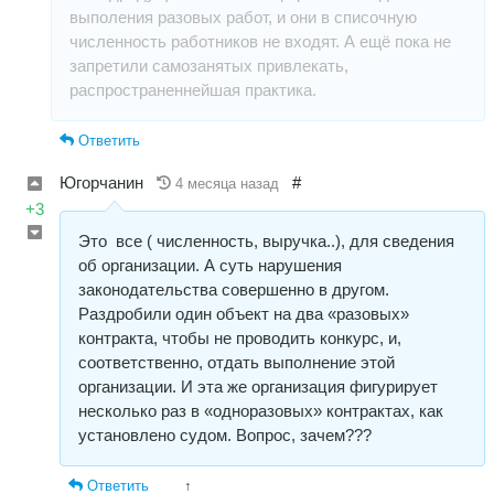
выполения разовых работ, и они в списочную
численность работников не входят. А ещё пока не
запретили самозанятых привлекать,
распространеннейшая практика.
Ответить
Югорчанин
#
4 месяца назад
+3
Это все ( численность, выручка..), для сведения
об организации. А суть нарушения
законодательства совершенно в другом.
Раздробили один объект на два «разовых»
контракта, чтобы не проводить конкурс, и,
соответственно, отдать выполнение этой
организации. И эта же организация фигурирует
несколько раз в «одноразовых» контрактах, как
установлено судом. Вопрос, зачем???
Ответить
↑