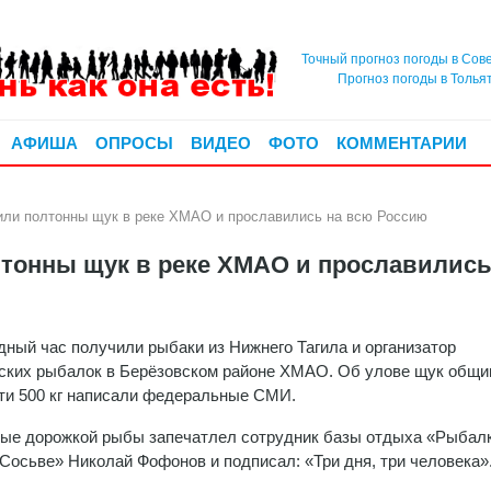
Точный прогноз погоды в Сов
Прогноз погоды в Толья
АФИША
ОПРОСЫ
ВИДЕО
ФОТО
КОММЕНТАРИИ
или полтонны щук в реке ХМАО и прославились на всю Россию
тонны щук в реке ХМАО и прославились
дный час получили рыбаки из Нижнего Тагила и организатор
ских рыбалок в Берёзовском районе ХМАО. Об улове щук общ
ти 500 кг написали федеральные СМИ.
е дорожкой рыбы запечатлел сотрудник базы отдыха «Рыбалк
Сосьве» Николай Фофонов и подписал: «Три дня, три человека»