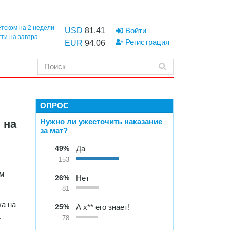
етском на 2 недели
USD
81.41
Войти
тти на завтра
Регистрация
EUR
94.06
ОПРОС
Нужно ли ужесточить наказание
 на
за мат?
49%
Да
153
им
26%
Нет
81
а на
25%
А х** его знает!
.
78