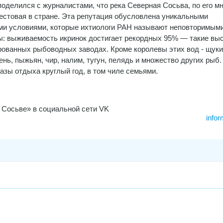
оделился с журналистами, что река Северная Сосьва, по его м
естовая в стране. Эта репутация обусловлена уникальными
и условиями, которые ихтиологи РАН называют неповторимыми
ы: выживаемость икринок достигает рекордных 95% — такие вы
рованных рыбоводных заводах. Кроме королевы этих вод - щуки
ень, пыжьян, чир, налим, тугун, пелядь и множество других рыб.
азы отдыха круглый год, в том чиле семьями.
 Сосьве» в социальной сети VK
infor