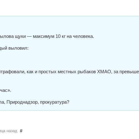
ылова щуки — максимум 10 кг на человека.
аждый выловил:
тштрафовали, как и простых местных рыбаков ХМАО, за превыш
час».
ла, Природнадзор, прокуратура?
#
яца назад