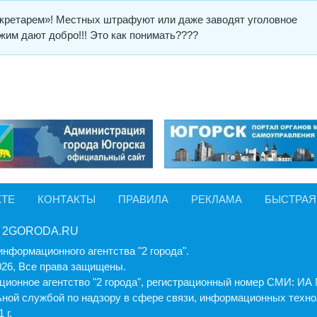
кретарем»! Местных штрафуют или даже заводят уголовное
жим дают добро!!! Это как понимать????
КТЕ
КОНТАКТЫ
ПРАВИЛА
РЕКЛАМА
БЫСТРАЯ
 2GORODA.RU
информационного агентства "2 города".
026, Все права защищены.
ионное агентство "2 города", регистрационный номер СМИ: И
ной службой по надзору в сфере связи, информационных техно
 г.