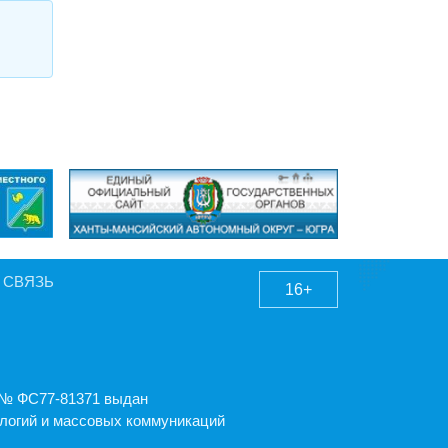
 СВЯЗЬ
16+
А № ФС77-81371 выдан
логий и массовых коммуникаций