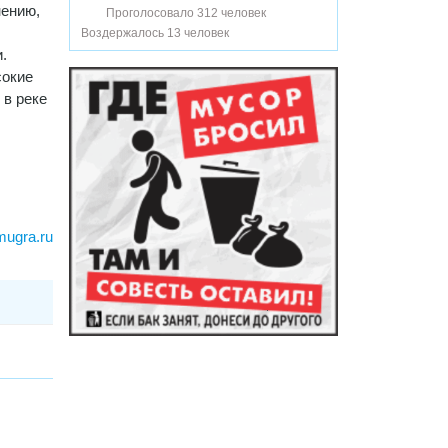
нению,
Проголосовало 312 человек
Воздержалось 13 человек
.
сокие
 в реке
mugra.ru