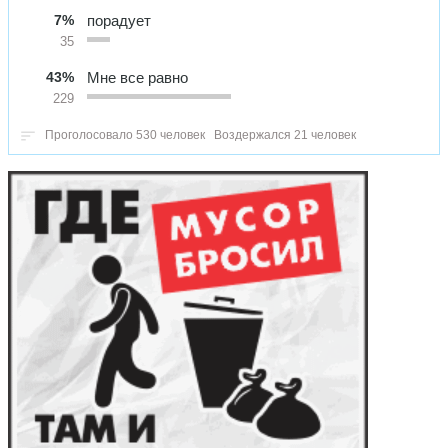
7%
порадует
35
43%
Мне все равно
229
Проголосовало 530 человек
Воздержался 21 человек