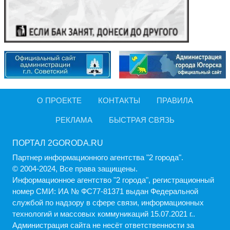
О ПРОЕКТЕ
КОНТАКТЫ
ПРАВИЛА
РЕКЛАМА
БЫСТРАЯ СВЯЗЬ
ПОРТАЛ 2GORODA.RU
Партнер информационного агентства "2 города".
© 2004-2024, Все права защищены.
Информационное агентство "2 города", регистрационный
номер СМИ: ИА № ФС77-81371 выдан Федеральной
службой по надзору в сфере связи, информационных
технологий и массовых коммуникаций 15.07.2021 г..
Администрация cайта не несёт ответственности за