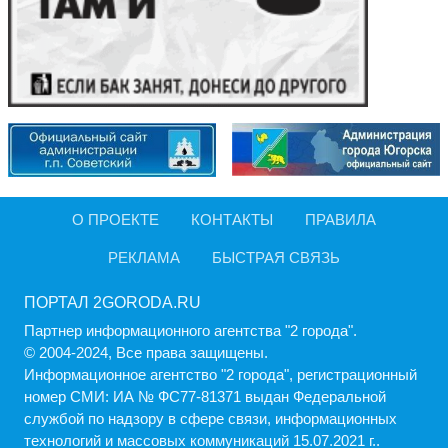
О ПРОЕКТЕ
КОНТАКТЫ
ПРАВИЛА
РЕКЛАМА
БЫСТРАЯ СВЯЗЬ
ПОРТАЛ 2GORODA.RU
Партнер информационного агентства "2 города".
© 2004-2024, Все права защищены.
Информационное агентство "2 города", регистрационный
номер СМИ: ИА № ФС77-81371 выдан Федеральной
службой по надзору в сфере связи, информационных
технологий и массовых коммуникаций 15.07.2021 г..