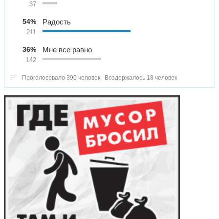
37
54%
Радость
211
36%
Мне все равно
142
Проголосовало 390 человек
Воздержалось 18 человек