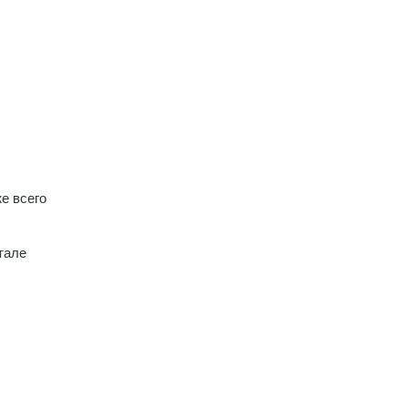
е всего
тале