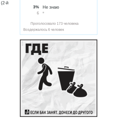
(2‑й
3%
Не знаю
6
Проголосовало 173 человека
Воздержалось 6 человек