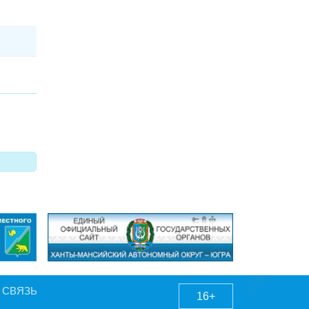
 СВЯЗЬ
16+