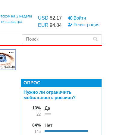
етском на 2 недели
USD
82.17
Войти
тти на завтра
Регистрация
EUR
94.84
ОПРОС
Нужно ли ограничить
мобильность россиян?
13%
Да
22
84%
Нет
145