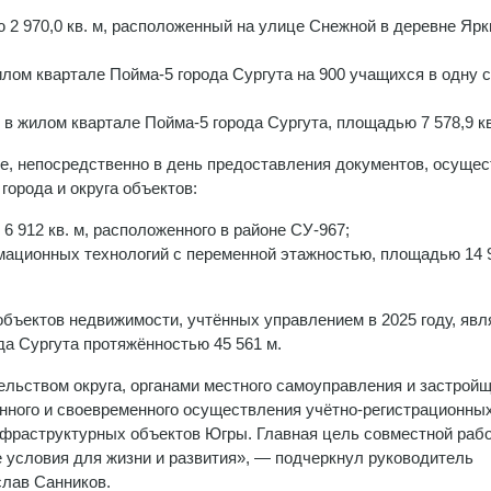
2 970,0 кв. м, расположенный на улице Снежной в деревне Ярк
ом квартале Пойма-5 города Сургута на 900 учащихся в одну с
в жилом квартале Пойма-5 города Сургута, площадью 7 578,9 кв
ке, непосредственно в день предоставления документов, осуще
орода и округа объектов:
 912 кв. м, расположенного в районе СУ-967;
мационных технологий с переменной этажностью, площадью 14 
бъектов недвижимости, учтённых управлением в 2025 году, явл
да Сургута протяжённостью 45 561 м.
ельством округа, органами местного самоуправления и застрой
нного и своевременного осуществления учётно-регистрационны
нфраструктурных объектов Югры. Главная цель совместной ра
 условия для жизни и развития», — подчеркнул руководитель
лав Санников.