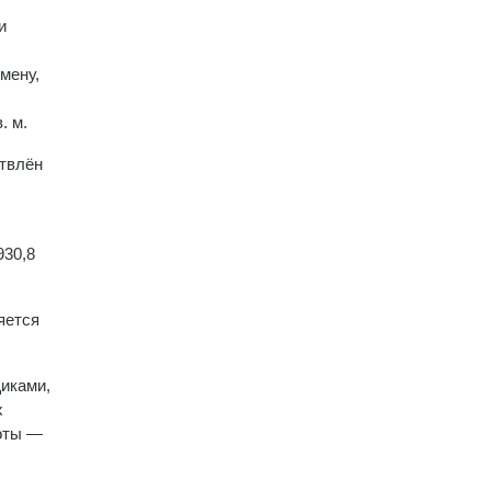
и
мену,
. м.
ствлён
930,8
яется
щиками,
х
боты —