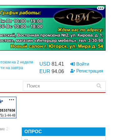
етском на 2 недели
USD
81.41
Войти
тти на завтра
Регистрация
EUR
94.06
ие 24 часов
ОПРОС