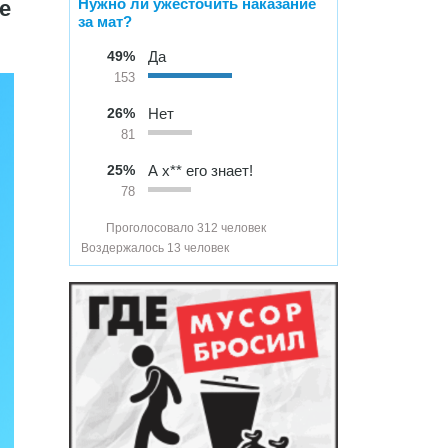
Нужно ли ужесточить наказание
е
за мат?
49%
Да
153
26%
Нет
81
25%
А х** его знает!
78
Проголосовало 312 человек
Воздержалось 13 человек