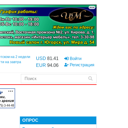
етском на 2 недели
USD
81.41
Войти
тти на завтра
Регистрация
EUR
94.06
ОПРОС