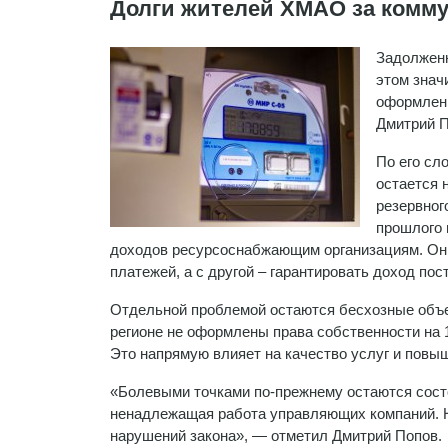
Долги жителей ХМАО за комму
Задолженн
этом знач
оформленн
Дмитрий П
По его сл
остается 
резервног
прошлого 
доходов ресурсоснабжающим организациям. Он д
платежей, а с другой – гарантировать доход по
Отдельной проблемой остаются бесхозные объе
регионе не оформлены права собственности на 1
Это напрямую влияет на качество услуг и повыш
«Болевыми точками по-прежнему остаются сост
ненадлежащая работа управляющих компаний. Н
нарушений закона», — отметил Дмитрий Попов.