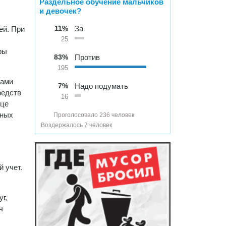
Раздельное обучение мальчиков
и девочек?
11%
За
ей. При
25
ры
83%
Против
195
ками
7%
Надо подумать
редств
16
нце
нных
Проголосовало 236 человек
Воздержалось 7 человек
 учет.
г,
ч