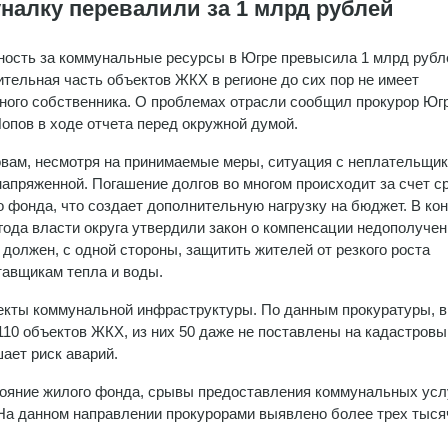
налку перевалили за 1 млрд рублей
ость за коммунальные ресурсы в Югре превысила 1 млрд рубл
ительная часть объектов ЖКХ в регионе до сих пор не имеет
ого собственника. О проблемах отрасли сообщил прокурор Юг
опов в ходе отчета перед окружной думой.
овам, несмотря на принимаемые меры, ситуация с неплательщи
напряженной. Погашение долгов во многом происходит за счет с
о фонда, что создает дополнительную нагрузку на бюджет. В ко
года власти округа утвердили закон о компенсации недополуче
олжен, с одной стороны, защитить жителей от резкого роста
ставщикам тепла и воды.
кты коммунальной инфраструктуры. По данным прокуратуры, в
10 объектов ЖКХ, из них 50 даже не поставлены на кадастровый
ает риск аварий.
ояние жилого фонда, срывы предоставления коммунальных услу
а данном направлении прокурорами выявлено более трех тыся