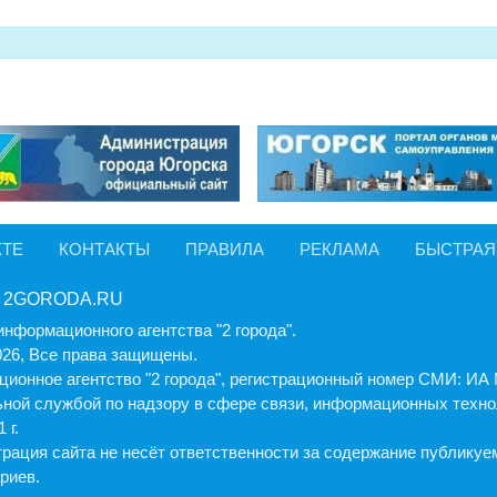
КТЕ
КОНТАКТЫ
ПРАВИЛА
РЕКЛАМА
БЫСТРАЯ
 2GORODA.RU
информационного агентства "2 города".
026, Все права защищены.
ионное агентство "2 города", регистрационный номер СМИ: И
ной службой по надзору в сфере связи, информационных техно
 г.
рация cайта не несёт ответственности за содержание публику
риев.