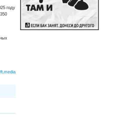
25 году
 350
йных
ft.media