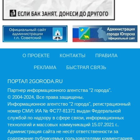
О ПРОЕКТЕ
КОНТАКТЫ
ПРАВИЛА
РЕКЛАМА
БЫСТРАЯ СВЯЗЬ
ПОРТАЛ 2GORODA.RU
Партнер информационного агентства "2 города".
© 2004-2024, Все права защищены.
Информационное агентство "2 города", регистрационный
номер СМИ: ИА № ФС77-81371 выдан Федеральной
службой по надзору в сфере связи, информационных
технологий и массовых коммуникаций 15.07.2021 г..
Администрация cайта не несёт ответственности за
содержание публикуемых пользователями комментариев.