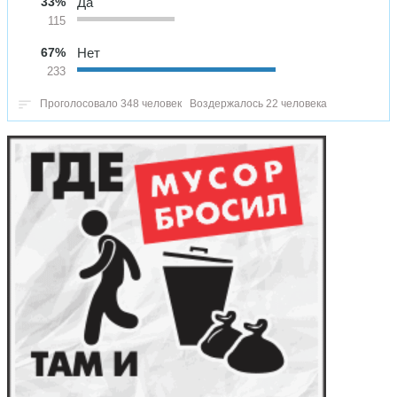
33%
Да
115
67%
Нет
233
Проголосовало 348 человек
Воздержалось 22 человека