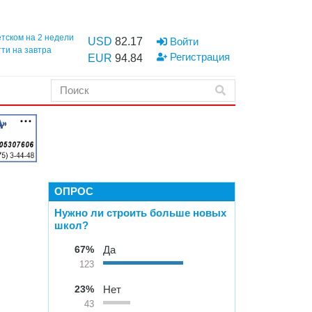
етском на 2 недели
USD
82.17
Войти
тти на завтра
Регистрация
EUR
94.84
ОПРОС
Нужно ли строить больше новых
школ?
67%
Да
123
23%
Нет
43