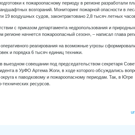
подготовки к пожароопасному периоду в регионе разработали пл
андшафтных возгораний. Мониторинг пожарной опасности в лес
ти 19 воздушных судов, законтрактовано 2,8 тысяч летных часо
тствии с приказом департамента недропользования и природны
ем регионе начнется пожароопасный сезон», – написал глава рег
 оперативного реагирования на возможные угрозы сформировал
овек и порядка 6 тысяч единиц техники.
 в выездном совещании под председательством секретаря Сове
идента в УрФО Артема Жоги, в ходе которого обсуждались воп
округа к паводковому и пожароопасному периодам. Так, в Югре
-технических ресурсов.
ur