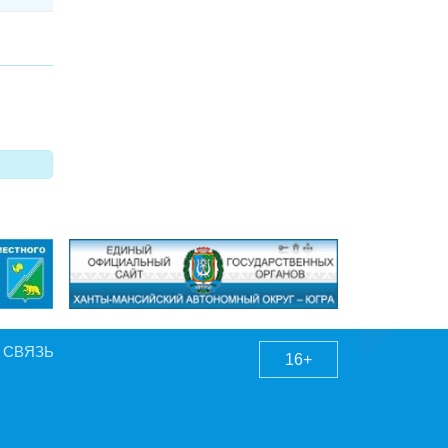
 СВЯЗЬ
16+