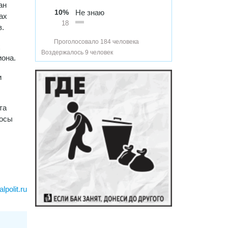
ан
10%
Не знаю
ах
18
в.
Проголосовало 184 человека
х
Воздержалось 9 человек
иона.
и
та
росы
alpolit.ru