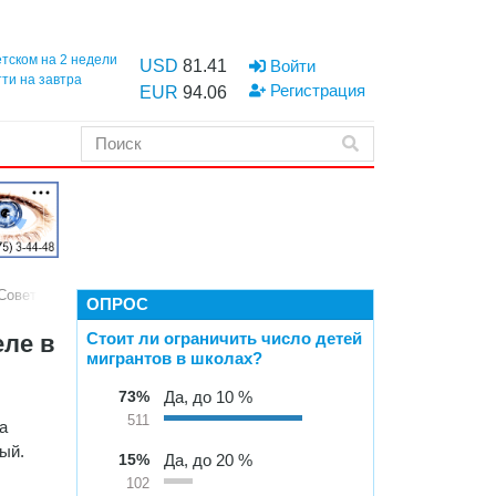
етском на 2 недели
USD
81.41
Войти
тти на завтра
Регистрация
EUR
94.06
Советском районе.
ОПРОС
Стоит ли ограничить число детей
еле в
мигрантов в школах?
73%
Да, до 10 %
511
а
ый.
15%
Да, до 20 %
102