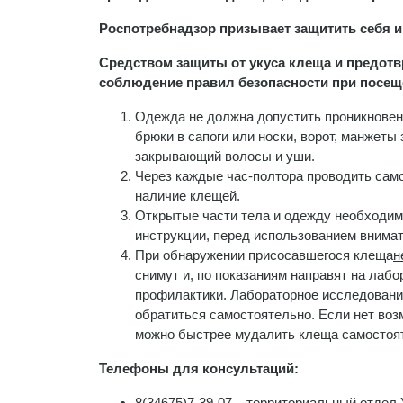
Роспотребнадзор призывает защитить себя и
Средством защиты от укуса клеща и предо
соблюдение правил безопасности при посещ
Одежда не должна допустить проникновени
брюки в сапоги или носки, ворот, манжеты 
закрывающий волосы и уши.
Через каждые час-полтора проводить само
наличие клещей.
Открытые части тела и одежду необходим
инструкции, перед использованием внимат
При обнаружении присосавшегося клеща
н
снимут и, по показаниям направят на лаб
профилактики. Лабораторное исследовани
обратиться самостоятельно. Если нет воз
можно быстрее мудалить клеща самостоя
Телефоны для консультаций:
8(34675)7-39-07 – территориальный отдел