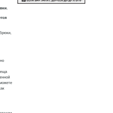
вки.
ется
брюки,
сно
леща
ренной
 можете
как
ветском