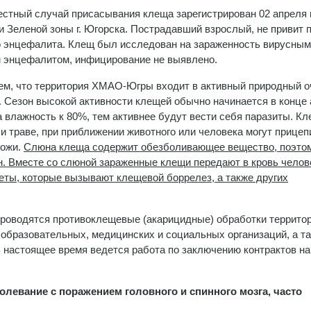
стный случай присасывания клеща зарегистрирован 02 апреля 
и Зеленой зоны г. Югорска. Пострадавший взрослый, не привит 
 энцефалита. Клещ был исследован на зараженность вирусным
 энцефалитом, инфицирование не выявлено.
м, что территория ХМАО-Югры входит в активный природный о
 Сезон высокой активности клещей обычно начинается в конце
а влажность к 80%, тем активнее будут вести себя паразиты. Кл
и траве, при приближении животного или человека могут прицеп
кожи.
Слюна клеща содержит обезболивающее вещество, поэтом
ен. Вместе со слюной зараженные клещи передают в кровь челов
еты, которые вызывают клещевой боррелез, а также других
проводятся противоклещевые (акарицидные) обработки террито
 образовательных, медицинских и социальных организаций, а т
В настоящее время ведется работа по заключению контрактов на
левание с поражением головного и спинного мозга, часто