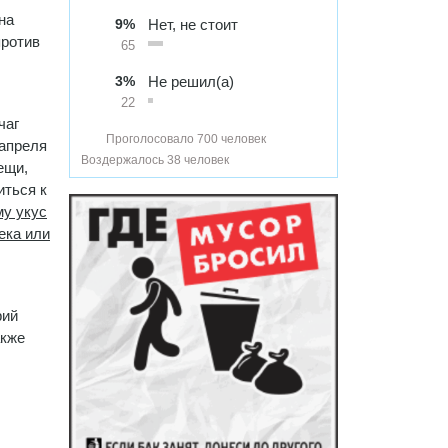
на
9%
Нет, не стоит
против
65
3%
Не решил(а)
22
чаг
Проголосовало 700 человек
 апреля
Воздержалось 38 человек
ещи,
иться к
у укус
ека или
рий
акже