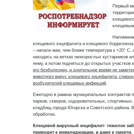
Первый ме
территори
клещевого
клещевым
Напоминае
клещевого энцефалита и клещевого боррелиоза.
– начале мая, чем ближе температура к +20° C, 
находясь на ветках низкорослых кустарников ил
нему, а потом подняться до открытых участков 
его безболезнен, и длительное время не замет
животного вирус клещевого энцефалита, спирох
возбудителей клещевых инфекций
.
Ежегодно в рамках муниципальных контрактов 
парков, скверов, оздоровительных, спортивных,
кладбищ города Югорска и Советского района. 
обработки.
Клещевой вирусный энцефалит- тяжелое забо
приводит к инвалидизации, и даже к смерти.