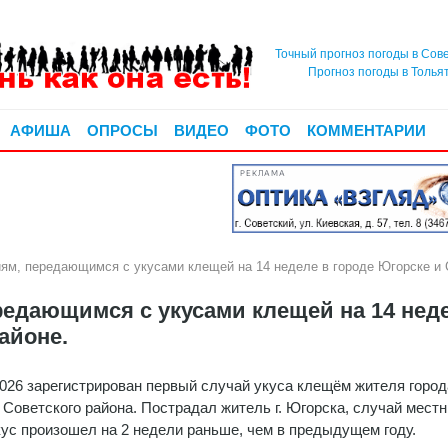
Точный прогноз погоды в Сов
Прогноз погоды в Толья
АФИША
ОПРОСЫ
ВИДЕО
ФОТО
КОММЕНТАРИИ
РЕКЛАМА
ям, передающимся с укусами клещей на 14 неделе в городе Югорске и 
редающимся с укусами клещей на 14 нед
айоне.
2026 зарегистрирован первый случай укуса клещём жителя город
 Советского района. Пострадал житель г. Югорска, случай местн
ус произошел на 2 недели раньше, чем в предыдущем году.