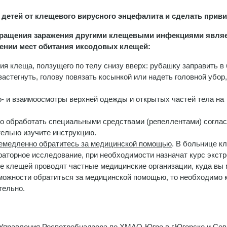
 детей от клещевого вирусного энцефалита и сделать приви
твращения заражения другими клещевыми инфекциями явля
ении мест обитания иксодовых клещей:
я клеща, ползущего по телу снизу вверх: рубашку заправить в 
застегнуть, голову повязать косынкой или надеть головной убор,
- и взаимоосмотры верхней одежды и открытых частей тела на
о обработать специальными средствами (репеллентами) согла
ельно изучите инструкцию.
емедленно обратитесь за медицинской помощью
. В больнице к
ораторное исследование, при необходимости назначат курс экст
е клещей проводят частные медицинские организации, куда вы
можности обратиться за медицинской помощью, то необходимо 
тельно.
 Управления Роспотребнадзора по ХМАО-Югре в г.Югорске и Со