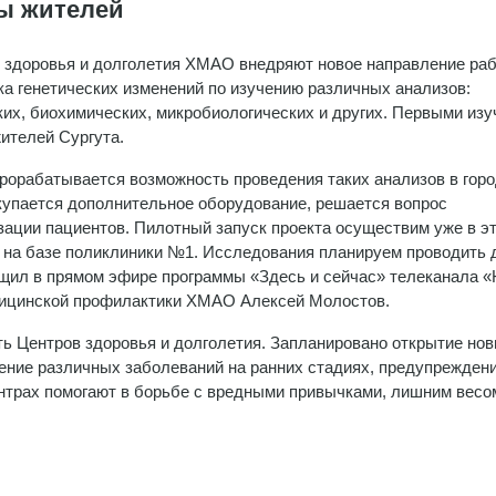
зы жителей
 здоровья и долголетия ХМАО внедряют новое направление раб
ка генетических изменений по изучению различных анализов:
ких, биохимических, микробиологических и других. Первыми изу
ителей Сургута.
рорабатывается возможность проведения таких анализов в гор
акупается дополнительное оборудование, решается вопрос
ации пациентов. Пилотный запуск проекта осуществим уже в эт
, на базе поликлиники №1. Исследования планируем проводить 
бщил в прямом эфире программы «Здесь и сейчас» телеканала 
дицинской профилактики ХМАО Алексей Молостов.
сть Центров здоровья и долголетия. Запланировано открытие нов
ение различных заболеваний на ранних стадиях, предупрежден
центрах помогают в борьбе с вредными привычками, лишним весо