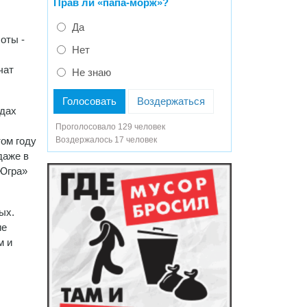
Прав ли «папа-морж»?
Да
оты -
Нет
чат
Не знаю
Голосовать
Воздержаться
одах
Проголосовало 129 человек
ом году
Воздержалось 17 человек
даже в
«Югра»
ых.
ие
м и