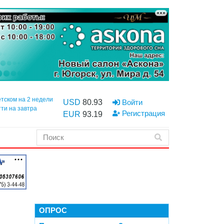
етском на 2 недели
USD
80.93
Войти
тти на завтра
Регистрация
EUR
93.19
ОПРОС