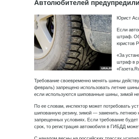
Автолюбителей предупредили
Юрист Аса
Если авто
штраф. Об
юристов Р
«За устан
штраф в р
«Газета.R
Требование своевременно менять шины действует
февраль) запрещено использовать летние шины, 
если используются шипованные шины, зимой нео
По ее словам, инспектор может потребовать уст
шипованную резину, зимой — заменить летнюю
запрещенных условиях. Если требование будет 
срок, то регистрация автомобиля в ГИБДД може
С началом весны на российских трассах усили