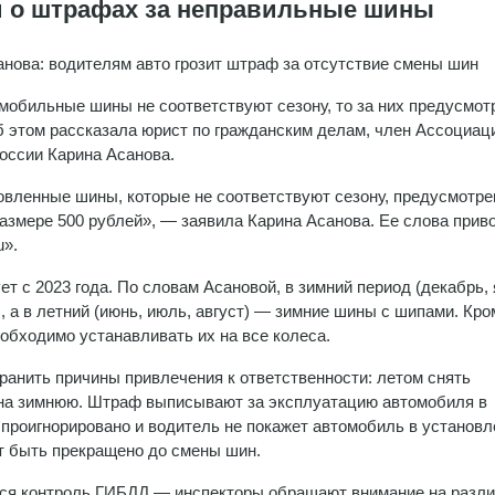
 о штрафах за неправильные шины
нова: водителям авто грозит штраф за отсутствие смены шин
мобильные шины не соответствуют сезону, то за них предусмот
 этом рассказала юрист по гражданским делам, член Ассоциац
оссии Карина Асанова.
овленные шины, которые не соответствуют сезону, предусмотре
азмере 500 рублей», — заявила Карина Асанова. Ее слова прив
u».
 с 2023 года. По словам Асановой, в зимний период (декабрь, 
а в летний (июнь, июль, август) — зимние шины с шипами. Кром
бходимо устанавливать их на все колеса.
ранить причины привлечения к ответственности: летом снять
 на зимнюю. Штраф выписывают за эксплуатацию автомобиля в
проигнорировано и водитель не покажет автомобиль в установ
т быть прекращено до смены шин.
лся контроль ГИБДД — инспекторы обращают внимание на разл