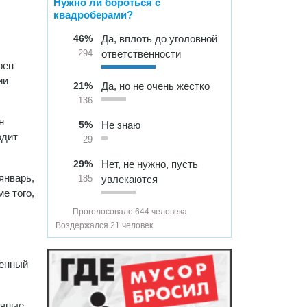
Нужно ли бороться с
квадроберами?
46%
Да, вплоть до уголовной
ответственности
294
рен
ии
21%
Да, но не очень жестко
136
н
5%
Не знаю
одит
29
29%
Нет, не нужно, пусть
январь,
увлекаются
185
е того,
Проголосовало 644 человека
Воздержался 21 человек
ленный
ичные