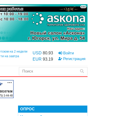
етском на 2 недели
USD
80.93
Войти
тти на завтра
Регистрация
EUR
93.19
ОПРОС