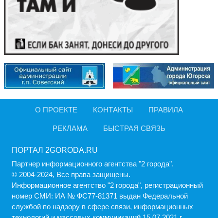
О ПРОЕКТЕ
КОНТАКТЫ
ПРАВИЛА
РЕКЛАМА
БЫСТРАЯ СВЯЗЬ
ПОРТАЛ 2GORODA.RU
Партнер информационного агентства "2 города".
© 2004-2024, Все права защищены.
Информационное агентство "2 города", регистрационный
номер СМИ: ИА № ФС77-81371 выдан Федеральной
службой по надзору в сфере связи, информационных
технологий и массовых коммуникаций 15.07.2021 г..