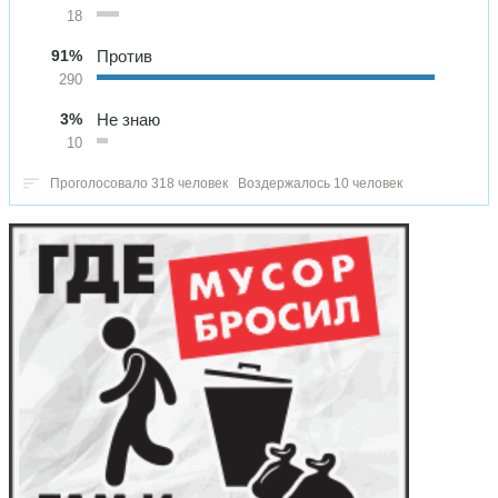
18
91%
Против
290
3%
Не знаю
10
Проголосовало 318 человек
Воздержалось 10 человек