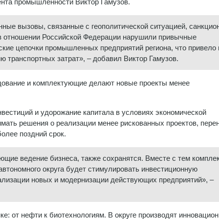
нта промышленности Виктор Гамузов.
ные вызовы, связанные с геополитической ситуацией, санкцио
в отношении Российской Федерации нарушили привычные
ские цепочки промышленных предприятий региона, что привело 
ю транспортных затрат», – добавил Виктор Гамузов.
удование и комплектующие делают новые проекты менее
нвестиций и удорожание капитала в условиях экономической
мать решения о реализации менее рискованных проектов, пере
олее поздний срок.
ющие ведение бизнеса, также сохранятся. Вместе с тем компле
втономного округа будет стимулировать инвестиционную
кализации новых и модернизации действующих предприятий», –
ке: от нефти к биотехнологиям. В округе производят инновацио