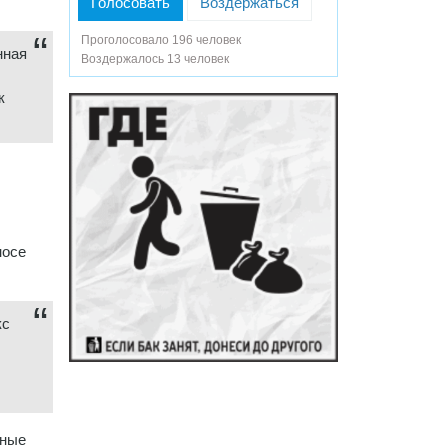
Голосовать
Воздержаться
Проголосовало 196 человек
нная
Воздержалось 13 человек
к
носе
кс
нные