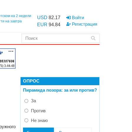
етском на 2 недели
USD
82.17
Войти
тти на завтра
Регистрация
EUR
94.84
ОПРОС
Пирамида позора: за или против?
За
Против
Не знаю
ружного