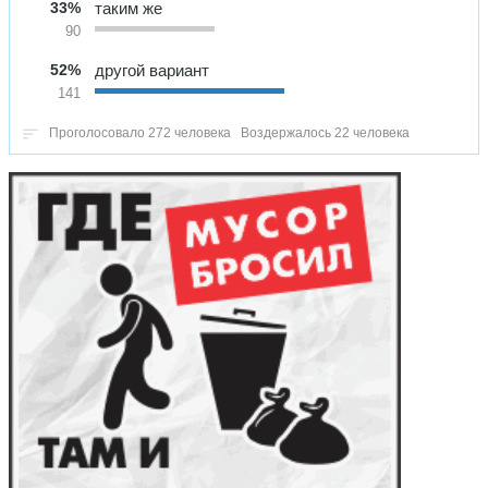
33%
таким же
90
52%
другой вариант
141
Проголосовало 272 человека
Воздержалось 22 человека