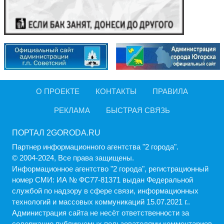
О ПРОЕКТЕ
КОНТАКТЫ
ПРАВИЛА
РЕКЛАМА
БЫСТРАЯ СВЯЗЬ
ПОРТАЛ 2GORODA.RU
Партнер информационного агентства "2 города".
© 2004-2024, Все права защищены.
Информационное агентство "2 города", регистрационный
номер СМИ: ИА № ФС77-81371 выдан Федеральной
службой по надзору в сфере связи, информационных
технологий и массовых коммуникаций 15.07.2021 г..
Администрация cайта не несёт ответственности за
содержание публикуемых пользователями комментариев.