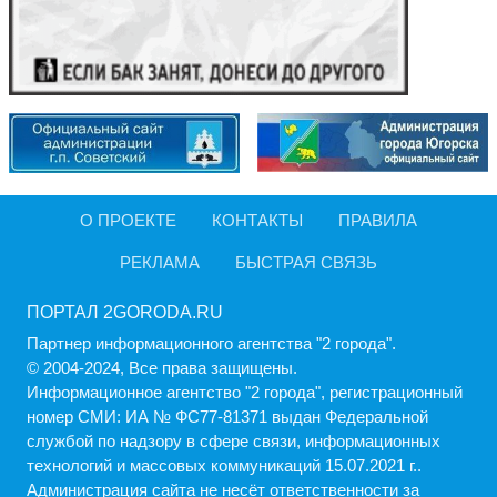
О ПРОЕКТЕ
КОНТАКТЫ
ПРАВИЛА
РЕКЛАМА
БЫСТРАЯ СВЯЗЬ
ПОРТАЛ 2GORODA.RU
Партнер информационного агентства "2 города".
© 2004-2024, Все права защищены.
Информационное агентство "2 города", регистрационный
номер СМИ: ИА № ФС77-81371 выдан Федеральной
службой по надзору в сфере связи, информационных
технологий и массовых коммуникаций 15.07.2021 г..
Администрация cайта не несёт ответственности за