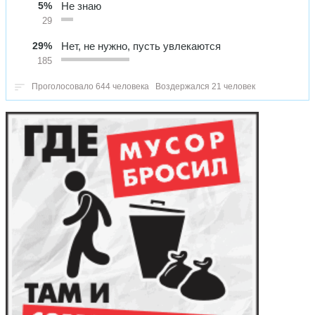
5%
Не знаю
29
29%
Нет, не нужно, пусть увлекаются
185
Проголосовало 644 человека
Воздержался 21 человек