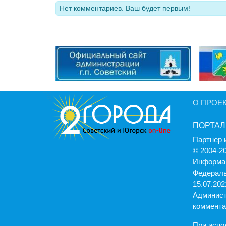
Нет комментариев. Ваш будет первым!
О ПРОЕ
ПОРТАЛ
Партнер 
© 2004-2
Информац
Федераль
15.07.2021
Админист
коммента
При испо