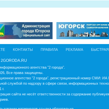
КТЕ
КОНТАКТЫ
ПРАВИЛА
РЕКЛАМА
БЫСТРАЯ
 2GORODA.RU
информационного агентства "2 города".
026, Все права защищены.
ионное агентство "2 города", регистрационный номер СМИ: И
ной службой по надзору в сфере связи, информационных техно
 г.
рация cайта не несёт ответственности за содержание публику
риев.
льзовании материалов ссылка обязательна.