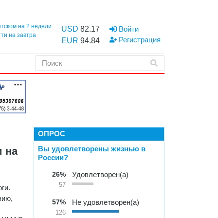
етском на 2 недели
USD
82.17
Войти
тти на завтра
Регистрация
EUR
94.84
ОПРОС
Вы удовлетворены жизнью в
 на
России?
26%
Удовлетворен(а)
57
ги.
нию,
57%
Не удовлетворен(а)
126