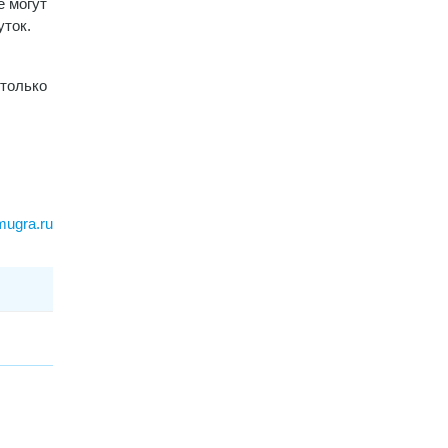
е могут
уток.
 только
mugra.ru