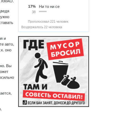
и ХМАО.
17%
Ни то ни се
дведя
38
нужно
Проголосовал 221 человек
ставать
Воздержалось 22 человека
я и
те авто,
к. оно
но. Вы
может
носильно
ается,
.