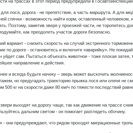
сти на трассах в этот период предупредили в Госавтоинспекци
 для лося, дорога - не препятствие, а часть маршрута. А для ме
ней спячки - возможность найти корм, оставленный человеком, 
ать. Поэтому, заметив зверя у проезжей части, не торопитесь до
подумайте, как преодолеть участок дороги безопасно.
ий вариант - снизить скорость на случай экстренного торможени
ие по дороге - остановитесь и включите «аварийку». Не покидай
н уйдет сам. Пытаться объехать животное - тоже плохая затея, т.
нейшее направление и действия.
нее и всегда будьте начеку – зверь может выскочить молниенос
ажем, но предугадать траекторию прыжка лося или оленя не с
м 500 кг на скорости даже 80 км/ч по тяжести последствий рав
звери выходят на дорогу чаще, так как движение на трассе сниж
ьзуйтесь дальним светом - он помогает разглядеть обочину.
 - они предупреждают, что рядом проходят миграционные тропы