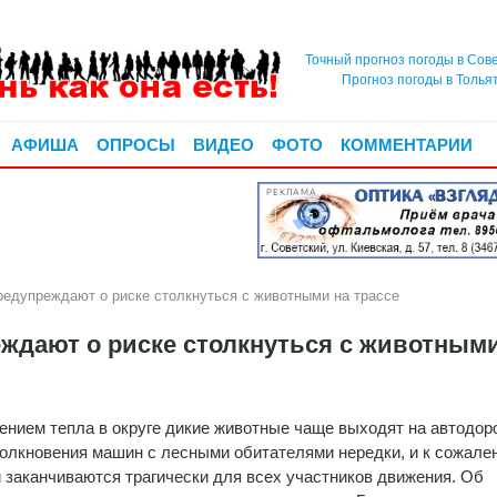
Точный прогноз погоды в Сов
Прогноз погоды в Толья
АФИША
ОПРОСЫ
ВИДЕО
ФОТО
КОММЕНТАРИИ
РЕКЛАМА
едупреждают о риске столкнуться с животными на трассе
ждают о риске столкнуться с животными
ением тепла в округе дикие животные чаще выходят на автодоро
олкновения машин с лесными обитателями нередки, и к сожале
и заканчиваются трагически для всех участников движения. Об